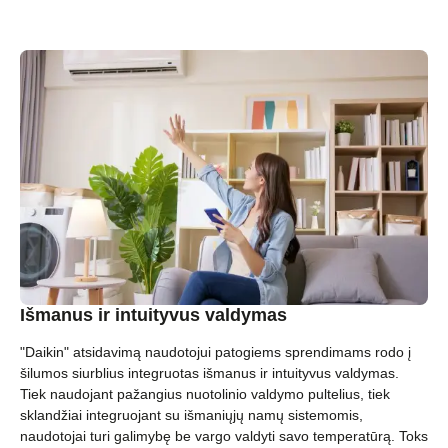
Išmanus ir intuityvus valdymas
"Daikin" atsidavimą naudotojui patogiems sprendimams rodo į
šilumos siurblius integruotas išmanus ir intuityvus valdymas.
Tiek naudojant pažangius nuotolinio valdymo pultelius, tiek
sklandžiai integruojant su išmaniųjų namų sistemomis,
naudotojai turi galimybę be vargo valdyti savo temperatūrą. Toks