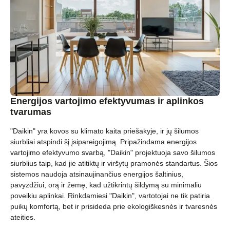
Energijos vartojimo efektyvumas ir aplinkos
tvarumas
"Daikin" yra kovos su klimato kaita priešakyje, ir jų šilumos
siurbliai atspindi šį įsipareigojimą. Pripažindama energijos
vartojimo efektyvumo svarbą, "Daikin" projektuoja savo šilumos
siurblius taip, kad jie atitiktų ir viršytų pramonės standartus. Šios
sistemos naudoja atsinaujinančius energijos šaltinius,
pavyzdžiui, orą ir žemę, kad užtikrintų šildymą su minimaliu
poveikiu aplinkai. Rinkdamiesi "Daikin", vartotojai ne tik patiria
puikų komfortą, bet ir prisideda prie ekologiškesnės ir tvaresnės
ateities.