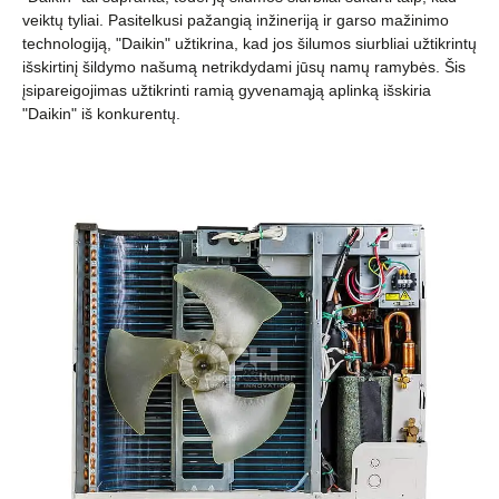
veiktų tyliai. Pasitelkusi pažangią inžineriją ir garso mažinimo
technologiją, "Daikin" užtikrina, kad jos šilumos siurbliai užtikrintų
išskirtinį šildymo našumą netrikdydami jūsų namų ramybės. Šis
įsipareigojimas užtikrinti ramią gyvenamąją aplinką išskiria
"Daikin" iš konkurentų.