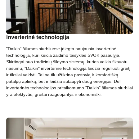
Inverterinė technologija
"Daikin" šilumos siurbliuose įdiegta naujausia inverterinė
technologija, kuri keičia žaidimo taisykles ŠVOK pasaulyje.
Skirtingai nuo tradicinių šildymo sistemų, kurios veikia fiksuotu
našumu, "Daikin" inverterinė technologija leidžia reguliuoti greitį
ir tiksliai valdyti. Tai ne tik užtikrina pastovią ir komfortišką
patalpų aplinką, bet ir leidžia sutaupyti daug energijos. Dėl
inverterinės technologijos pritaikomumo "Daikin" šilumos siurbliai
yra efektyvūs, greitai reaguojantys ir ekonomiški.