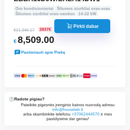
Oro kondicionieriai
Šilumos siurbliai oras-oras
Šilumos siurbliai oras-vanduo
14-22 kW
Pirkti dabar
2837€
€
11,346.17
Original
8,509.00
€
price
Current
was:
Pasiteirauti apie Prekę
price
€11,346.17.
is:
€8,509.00.
Radote pigiau?
Pateikite pigesnės įrenginio kainos nuorodą adresu
info@houselab.lt
arba skambinkite telefonu
+37062444570
ir mes
pasiūlysime dar geriau!