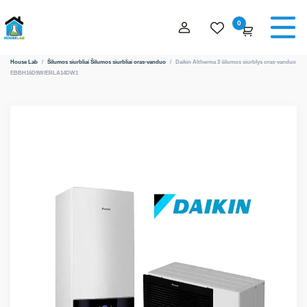
0
House Lab
/
Šilumos siurbliai
Šilumos siurbliai oras-vanduo
/
Daikin Altherma 3 šilumos siurblys oras-vanduo
EBBH16D9W/ERLA14DW1