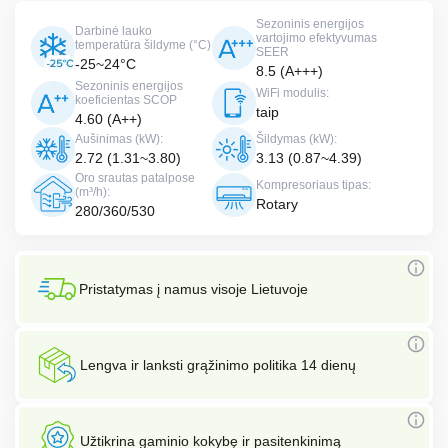
Sezoninis energijos
Darbinė lauko
vartojimo efektyvumas
temperatūra šildyme (°C)
SEER
-25~24°C
8.5 (A+++)
Sezoninis energijos
WiFi modulis:
koeficientas SCOP
taip
4.60 (A++)
Aušinimas (kW):
Šildymas (kW):
2.72 (1.31~3.80)
3.13 (0.87~4.39)
Oro srautas patalpose
Kompresoriaus tipas:
(m³/h):
Rotary
280/360/530
Pristatymas į namus visoje Lietuvoje
Lengva ir lanksti grąžinimo politika 14 dienų
Užtikrina gaminio kokybę ir pasitenkinimą