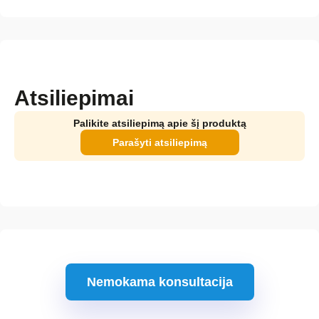
Atsiliepimai
Palikite atsiliepimą apie šį produktą
Parašyti atsiliepimą
Nemokama konsultacija