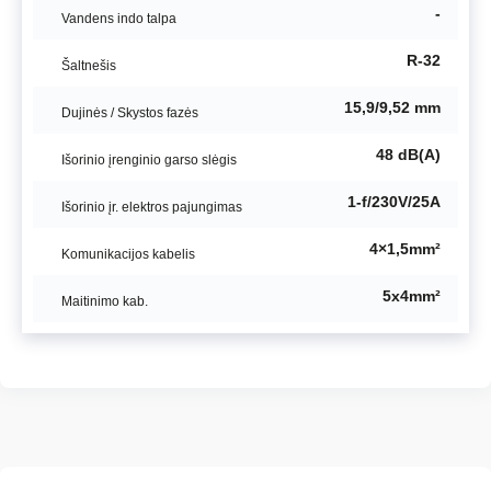
-
Vandens indo talpa
R-32
Šaltnešis
15,9/9,52 mm
Dujinės / Skystos fazės
48 dB(A)
Išorinio įrenginio garso slėgis
1-f/230V/25A
Išorinio įr. elektros pajungimas
4×1,5mm²
Komunikacijos kabelis
5x4mm²
Maitinimo kab.