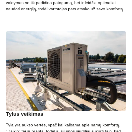
valdymas ne tik padidina patogumą, bet ir leidžia optimaliai
naudoti energiją, todėl vartotojas pats atsako už savo komfortą
Tylus veikimas
Tyla yra aukso vertės, ypač kai kalbama apie namų komfortą.
"Daikin" tai supranta, todėl jų šilumos siurbliai sukurti taip, kad