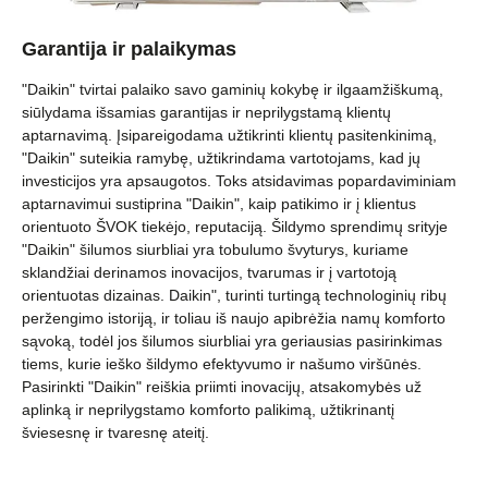
Garantija ir palaikymas
"Daikin" tvirtai palaiko savo gaminių kokybę ir ilgaamžiškumą,
siūlydama išsamias garantijas ir neprilygstamą klientų
aptarnavimą. Įsipareigodama užtikrinti klientų pasitenkinimą,
"Daikin" suteikia ramybę, užtikrindama vartotojams, kad jų
investicijos yra apsaugotos. Toks atsidavimas popardaviminiam
aptarnavimui sustiprina "Daikin", kaip patikimo ir į klientus
orientuoto ŠVOK tiekėjo, reputaciją. Šildymo sprendimų srityje
"Daikin" šilumos siurbliai yra tobulumo švyturys, kuriame
sklandžiai derinamos inovacijos, tvarumas ir į vartotoją
orientuotas dizainas. Daikin", turinti turtingą technologinių ribų
peržengimo istoriją, ir toliau iš naujo apibrėžia namų komforto
sąvoką, todėl jos šilumos siurbliai yra geriausias pasirinkimas
tiems, kurie ieško šildymo efektyvumo ir našumo viršūnės.
Pasirinkti "Daikin" reiškia priimti inovacijų, atsakomybės už
aplinką ir neprilygstamo komforto palikimą, užtikrinantį
šviesesnę ir tvaresnę ateitį.