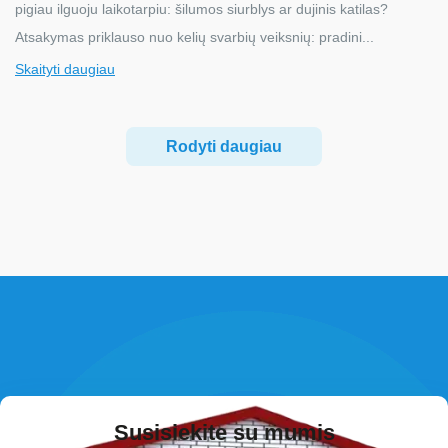
pigiau ilguoju laikotarpiu: šilumos siurblys ar dujinis katilas?
Atsakymas priklauso nuo kelių svarbių veiksnių: pradini...
Skaityti daugiau
Rodyti daugiau
Susisiekite su mumis