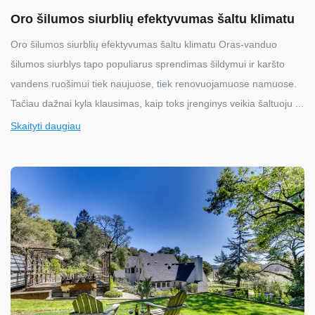
Oro šilumos siurblių efektyvumas šaltu klimatu
Oro šilumos siurblių efektyvumas šaltu klimatu Oras-vanduo
šilumos siurblys tapo populiarus sprendimas šildymui ir karšto
vandens ruošimui tiek naujuose, tiek renovuojamuose namuose.
Tačiau dažnai kyla klausimas, kaip toks įrenginys veikia šaltuoju ...
Skaityti daugiau