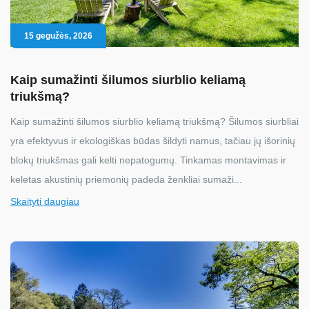
15 gegužės, 2026
Kaip sumažinti šilumos siurblio keliamą
triukšmą?
Kaip sumažinti šilumos siurblio keliamą triukšmą? Šilumos siurbliai
yra efektyvus ir ekologiškas būdas šildyti namus, tačiau jų išorinių
blokų triukšmas gali kelti nepatogumų. Tinkamas montavimas ir
keletas akustinių priemonių padeda ženkliai sumaži...
Skaityti daugiau