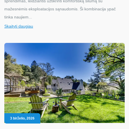
sprendimas, leidžiantis užtikrinti komfortišką šilumą su
mažesnėmis eksploatacijos sąnaudomis. Ši kombinacija ypač
tinka naujiem...
Skaityti daugiau
3 birželio, 2026