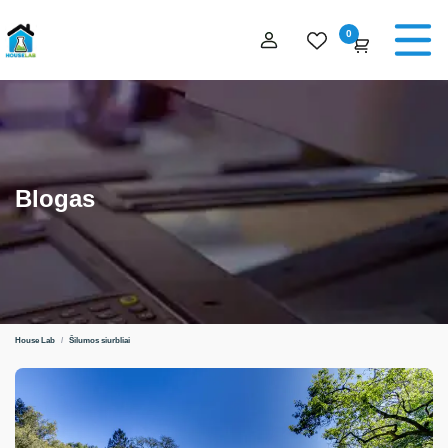
0
Blogas
House Lab
/
Šilumos siurbliai