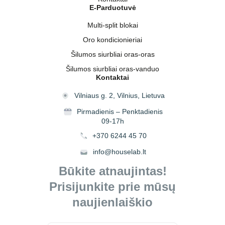
E-Parduotuvė
Multi-split blokai
Oro kondicionieriai
Šilumos siurbliai oras-oras
Šilumos siurbliai oras-vanduo
Kontaktai
Vilniaus g. 2, Vilnius, Lietuva
Pirmadienis – Penktadienis
09-17h
+370 6244 45 70
info@houselab.lt
Būkite atnaujintas!
Prisijunkite prie mūsų
naujienlaiškio