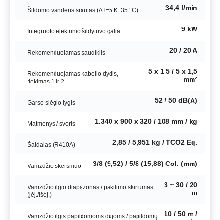
34,4 l/min
Šildomo vandens srautas (∆T=5 K. 35 °C)
9 kW
Integruoto elektrinio šildytuvo galia
20 / 20 A
Rekomenduojamas saugiklis
5 x 1,5 / 5 x 1,5
Rekomenduojamas kabelio dydis,
mm²
tiekimas 1 ir 2
52 / 50 dB(A)
Garso slėgio lygis
1.340 x 900 x 320 / 108 mm / kg
Matmenys / svoris
2,85 / 5,951 kg / TCO2 Eq.
Šaldalas (R410A)
3/8 (9,52) / 5/8 (15,88) Col. (mm)
Vamzdžio skersmuo
3 ~ 30 / 20
Vamzdžio ilgio diapazonas / pakilimo skirtumas
m
(įėj./išėj.)
10 / 50 m /
Vamzdžio ilgis papildomoms dujoms / papildomų