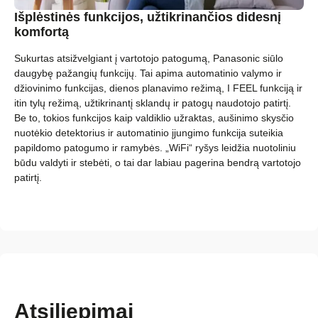
Išplėstinės funkcijos, užtikrinančios didesnį
komfortą
Sukurtas atsižvelgiant į vartotojo patogumą, Panasonic siūlo
daugybę pažangių funkcijų. Tai apima automatinio valymo ir
džiovinimo funkcijas, dienos planavimo režimą, I FEEL funkciją ir
itin tylų režimą, užtikrinantį sklandų ir patogų naudotojo patirtį.
Be to, tokios funkcijos kaip valdiklio užraktas, aušinimo skysčio
nuotėkio detektorius ir automatinio įjungimo funkcija suteikia
papildomo patogumo ir ramybės. „WiFi“ ryšys leidžia nuotoliniu
būdu valdyti ir stebėti, o tai dar labiau pagerina bendrą vartotojo
patirtį.
Atsiliepimai