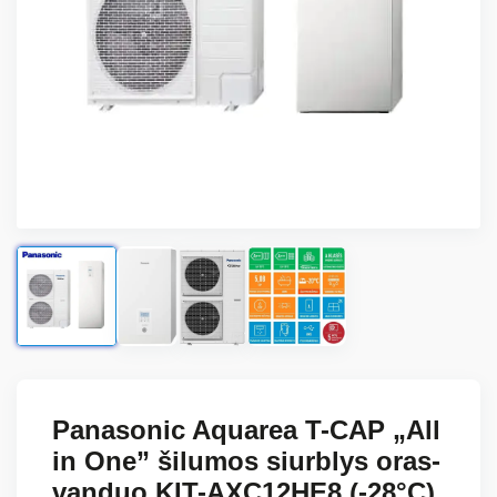
Panasonic Aquarea T-CAP „All
in One” šilumos siurblys oras-
vanduo KIT-AXC12HE8 (-28°C)