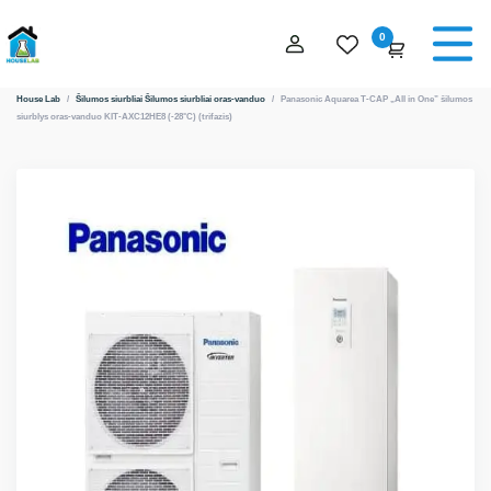
0
House Lab
/
Šilumos siurbliai
Šilumos siurbliai oras-vanduo
/
Panasonic Aquarea T-CAP „All in One” šilumos
siurblys oras-vanduo KIT-AXC12HE8 (-28°C) (trifazis)