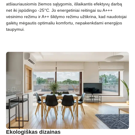
atšiauriausiomis žiemos sąlygomis, išlaikantis efektyvų darbą
net iki įspūdingo -25°C. Jo energetiniai reitingai su A+++
vėsinimo režimu ir A++ šildymo režimu užtikrina, kad naudotojai
galėtų mėgautis optimaliu komfortu, nepakenkdami energijos
taupymui.
Ekologiškas dizainas