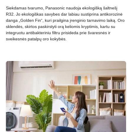
Siekdamas tvarumo, Panasonic naudoja ekologišką šaltnešį
R32. Jo ekologiškas savybes dar labiau sustiprina antikorozinė
danga „Golden Fin“, kuri prailgina įrenginio tarnavimo laiką. Oro
sklendės, skirtos paskirstyti orą keliomis kryptimis, kartu su
integruotu antibakteriniu filtru prisideda prie švaresnės ir
sveikesnės patalpų oro kokybės.