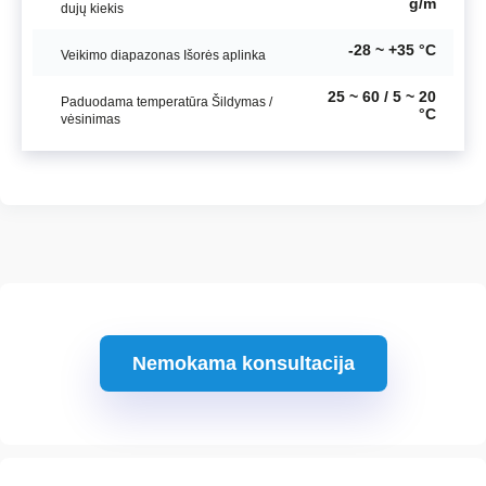
g/m
dujų kiekis
-28 ~ +35 °C
Veikimo diapazonas Išorės aplinka
25 ~ 60 / 5 ~ 20
Paduodama temperatūra Šildymas /
°C
vėsinimas
Nemokama konsultacija