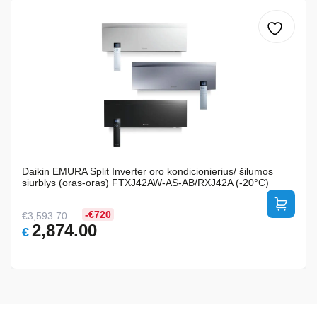
Daikin EMURA Split Inverter oro kondicionierius/ šilumos
siurblys (oras-oras) FTXJ42AW-AS-AB/RXJ42A (-20°C)
-€720
€
3,593.70
Original
Current
2,874.00
€
price
price
was:
is:
€3,593.70.
€2,874.00.