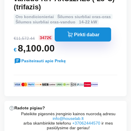
(trifazis)
Oro kondicionieriai
Šilumos siurbliai oras-oras
Šilumos siurbliai oras-vanduo
14-22 kW
Pirkti dabar
3472€
€
11,572.44
Original
8,100.00
€
price
Current
was:
Pasiteirauti apie Prekę
price
€11,572.44.
is:
€8,100.00.
Radote pigiau?
Pateikite pigesnės įrenginio kainos nuorodą adresu
info@houselab.lt
arba skambinkite telefonu
+37062444570
ir mes
pasiūlysime dar geriau!