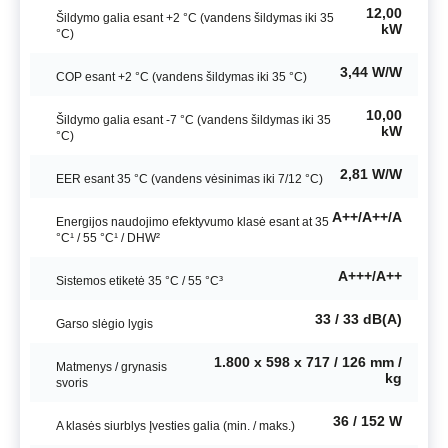
12,00
Šildymo galia esant +2 °C (vandens šildymas iki 35
kW
°C)
3,44 W/W
COP esant +2 °C (vandens šildymas iki 35 °C)
10,00
Šildymo galia esant -7 °C (vandens šildymas iki 35
kW
°C)
2,81 W/W
EER esant 35 °C (vandens vėsinimas iki 7/12 °C)
A++/A++/A
Energijos naudojimo efektyvumo klasė esant at 35
°C¹ / 55 °C¹ / DHW²
A+++/A++
Sistemos etiketė 35 °C / 55 °C³
33 / 33 dB(A)
Garso slėgio lygis
1.800 x 598 x 717 / 126 mm /
Matmenys / grynasis
kg
svoris
36 / 152 W
A klasės siurblys Įvesties galia (min. / maks.)