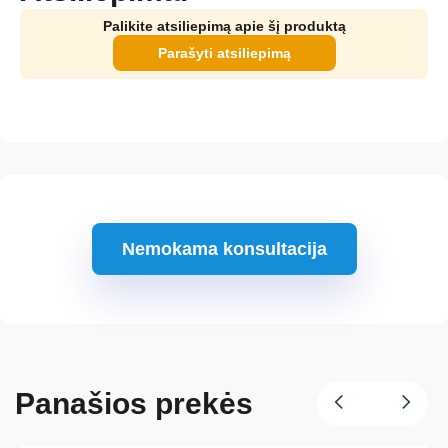
Palikite atsiliepimą apie šį produktą
Parašyti atsiliepimą
Nemokama konsultacija
Panašios prekės