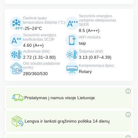
Sezoninis energijos
Darbinė lauko
vartojimo efektyvumas
temperatūra šildyme (°C)
SEER
-25~24°C
8.5 (A+++)
Sezoninis energijos
WiFi modulis:
koeficientas SCOP
taip
4.60 (A++)
Aušinimas (kW):
Šildymas (kW):
2.72 (1.31~3.80)
3.13 (0.87~4.39)
Oro srautas patalpose
Kompresoriaus tipas:
(m³/h):
Rotary
280/360/530
Pristatymas į namus visoje Lietuvoje
Lengva ir lanksti grąžinimo politika 14 dienų