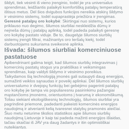
šildyti, tiek vėsinti iš vieno įrenginio, todėl jie yra universalus
sprendimas, leidžiantis palaikyti komfortišką patalpų temperatūrą
ištisus metus. Dėl šios dvigubos funkcijos nereikia atskirų šildymo
ir vėsinimo sistemų, todėl supaprastėja priežiūra ir įrengimas.
Geresnė patalpų oro kokybė
: Skirtingai nuo sistemų, kurios
priklauso nuo degimo, šilumos siurbliai neskleidžia dūmų ir
neįneša dūmų į patalpų aplinką, todėl padeda palaikyti geresnę
oro kokybę pastato viduje. Be to, daugelyje šilumos siurblių
sistemų įrengti filtrai, mažinantys oro teršalų kiekį, todėl
darbuotojams sukuriama sveikesnė aplinka.
Išvada: šilumos siurbliai komerciniuose
pastatuose
Apibendrinant galima teigti, kad šilumos siurblių integravimas į
komercinių pastatų stogus yra praktiškas ir veiksmingas
sprendimas, kaip valdyti šildymo ir vėsinimo poreikius.
Taikydamos šią technologiją įmonės gali sutaupyti daug energijos,
sumažinti veiklos sąnaudas ir poveikį aplinkai. Dėl šilumos siurblių
universalumo ir dvejopų funkcijų bei gebėjimo pagerinti patalpų
oro kokybę jie tampa vis populiaresniu pasirinkimu pažangiai
mąstančioms įmonėms, orientuotoms į tvarumą ir ekonomiškumą.
Toliau siekiant ekologiškesnių technologijų, šilumos siurbliai yra
pagrindinė priemonė, padedanti pakeisti komercinės energijos
naudojimą ir atverianti kelią tvaresnei statybų pramonės ateičiai.
Šiuo metu neturime tikslios statistikos apie šilumos siurblių
naudojimą Lietuvoje ir kaip tai padeda mažinti energijos išlaidas,
tačiau skaičiai iš JAV yra daug žadantys ir itin optimistiškai
nuteikiantys.