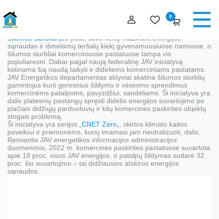
0
Šilumos siurbliai
jau įrodė savo vertę mažinant energijos
sąnaudas ir išmetamų teršalų kiekį gyvenamuosiuose namuose, o
šilumos siurbliai komerciniuose pastatuose tampa vis
populiaresni. Dabar pagal naują federalinę JAV iniciatyvą
ketinama šią naudą taikyti ir dideliems komerciniams pastatams.
JAV Energetikos departamentas aktyviai skatina šilumos siurblių
gamintojus kurti geresnius šildymo ir vėsinimo sprendimus
komercinėms patalpoms, pavyzdžiui, sandėliams. Ši iniciatyva yra
dalis platesnių pastangų spręsti didelio energijos suvartojimo po
plačiais didžiųjų parduotuvių ir kitų komercinės paskirties objektų
stogais problemą.
Ši iniciatyva yra serijos „
CNET Zero
„, skirtos klimato kaitos
poveikiui ir priemonėms, kurių imamasi jam neutralizuoti, dalis.
Remiantis JAV energetikos informacijos administracijos
duomenimis, 2022 m. komercinės paskirties pastatuose suvartota
apie 18 proc. visos JAV energijos, o patalpų šildymas sudarė 32
proc. šio suvartojimo – tai didžiausios atskiros energijos
sąnaudos.