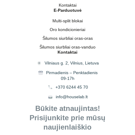
Kontaktai
E-Parduotuvė
Multi-split blokai
Oro kondicionieriai
Šilumos siurbliai oras-oras
Šilumos siurbliai oras-vanduo
Kontaktai
Vilniaus g. 2, Vilnius, Lietuva
Pirmadienis – Penktadienis
09-17h
+370 6244 45 70
info@houselab.lt
Būkite atnaujintas!
Prisijunkite prie mūsų
naujienlaiškio