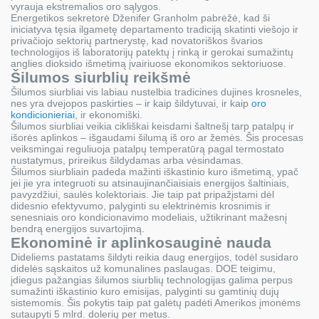
vyrauja ekstremalios oro sąlygos.
Energetikos sekretorė Dženifer Granholm pabrėžė, kad ši
iniciatyva tęsia ilgametę departamento tradiciją skatinti viešojo ir
privačiojo sektorių partnerystę, kad novatoriškos švarios
technologijos iš laboratorijų patektų į rinką ir gerokai sumažintų
anglies dioksido išmetimą įvairiuose ekonomikos sektoriuose.
Šilumos siurblių reikšmė
Šilumos siurbliai vis labiau nustelbia tradicines dujines krosneles,
nes yra dvejopos paskirties – ir kaip šildytuvai, ir kaip
oro
kondicionieriai
, ir ekonomiški.
Šilumos siurbliai veikia cikliškai keisdami šaltnešį tarp patalpų ir
išorės aplinkos – išgaudami šilumą iš oro ar žemės. Šis procesas
veiksmingai reguliuoja patalpų temperatūrą pagal termostato
nustatymus, prireikus šildydamas arba vėsindamas.
Šilumos siurbliain padeda mažinti iškastinio kuro išmetimą, ypač
jei jie yra integruoti su atsinaujinančiaisiais energijos šaltiniais,
pavyzdžiui, saulės kolektoriais. Jie taip pat pripažįstami dėl
didesnio efektyvumo, palyginti su elektrinėmis krosnimis ir
senesniais oro kondicionavimo modeliais, užtikrinant mažesnį
bendrą energijos suvartojimą.
Ekonominė ir aplinkosauginė nauda
Dideliems pastatams šildyti reikia daug energijos, todėl susidaro
didelės sąskaitos už komunalines paslaugas. DOE teigimu,
įdiegus pažangias šilumos siurblių technologijas galima perpus
sumažinti iškastinio kuro emisijas, palyginti su gamtinių dujų
sistemomis. Šis pokytis taip pat galėtų padėti Amerikos įmonėms
sutaupyti 5 mlrd. dolerių per metus.