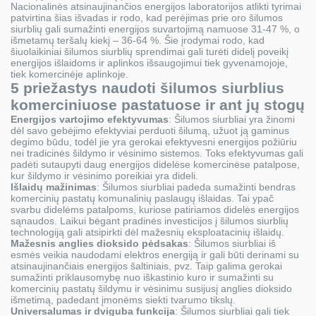
Nacionalinės atsinaujinančios energijos laboratorijos atlikti tyrimai
patvirtina šias išvadas ir rodo, kad perėjimas prie oro šilumos
siurblių gali sumažinti energijos suvartojimą namuose 31-47 %, o
išmetamų teršalų kiekį – 36-64 %. Šie įrodymai rodo, kad
šiuolaikiniai šilumos siurblių sprendimai gali turėti didelį poveikį
energijos išlaidoms ir aplinkos išsaugojimui tiek gyvenamojoje,
tiek komercinėje aplinkoje.
5 priežastys naudoti šilumos siurblius
komerciniuose pastatuose ir ant jų stogų
Energijos vartojimo efektyvumas
: Šilumos siurbliai yra žinomi
dėl savo gebėjimo efektyviai perduoti šilumą, užuot ją gaminus
degimo būdu, todėl jie yra gerokai efektyvesni energijos požiūriu
nei tradicinės šildymo ir vėsinimo sistemos. Toks efektyvumas gali
padėti sutaupyti daug energijos didelėse komercinėse patalpose,
kur šildymo ir vėsinimo poreikiai yra dideli.
Išlaidų mažinimas
: Šilumos siurbliai padeda sumažinti bendras
komercinių pastatų komunalinių paslaugų išlaidas. Tai ypač
svarbu didelėms patalpoms, kuriose patiriamos didelės energijos
sąnaudos. Laikui bėgant pradinės investicijos į šilumos siurblių
technologiją gali atsipirkti dėl mažesnių eksploatacinių išlaidų.
Mažesnis anglies dioksido pėdsakas
: Šilumos siurbliai iš
esmės veikia naudodami elektros energiją ir gali būti derinami su
atsinaujinančiais energijos šaltiniais, pvz. Taip galima gerokai
sumažinti priklausomybę nuo iškastinio kuro ir sumažinti su
komercinių pastatų šildymu ir vėsinimu susijusį anglies dioksido
išmetimą, padedant įmonėms siekti tvarumo tikslų.
Universalumas ir dviguba funkcija
: Šilumos siurbliai gali tiek