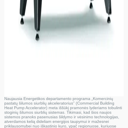
Naujausia Energetikos departamento programa „Komercinių
pastatų šilumos siurblių akceleratorius” (Commercial Building
Heat Pump Accelerator) meta iššūkį pramonės lyderiams tobulinti
stoginių šilumos siurblių sistemas. Tikimasi, kad šios naujos
sistemos pranoks pasenusias šildymo ir vėsinimo technologijas,
atverdamos kelią dideliam energijos taupymui ir mažesnei
priklausomybei nuo iškastinio kuro, ypač regionuose, kuriuose