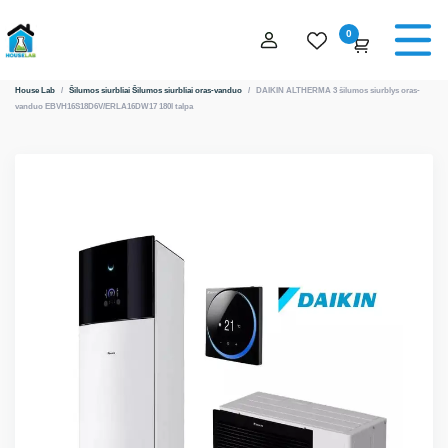
0
House Lab
/
Šilumos siurbliai
Šilumos siurbliai oras-vanduo
/
DAIKIN ALTHERMA 3 šilumos siurblys oras-
vanduo EBVH16S18D6V/ERLA16DW17 180l talpa