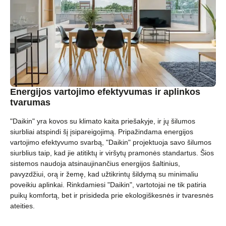
Energijos vartojimo efektyvumas ir aplinkos
tvarumas
"Daikin" yra kovos su klimato kaita priešakyje, ir jų šilumos
siurbliai atspindi šį įsipareigojimą. Pripažindama energijos
vartojimo efektyvumo svarbą, "Daikin" projektuoja savo šilumos
siurblius taip, kad jie atitiktų ir viršytų pramonės standartus. Šios
sistemos naudoja atsinaujinančius energijos šaltinius,
pavyzdžiui, orą ir žemę, kad užtikrintų šildymą su minimaliu
poveikiu aplinkai. Rinkdamiesi "Daikin", vartotojai ne tik patiria
puikų komfortą, bet ir prisideda prie ekologiškesnės ir tvaresnės
ateities.