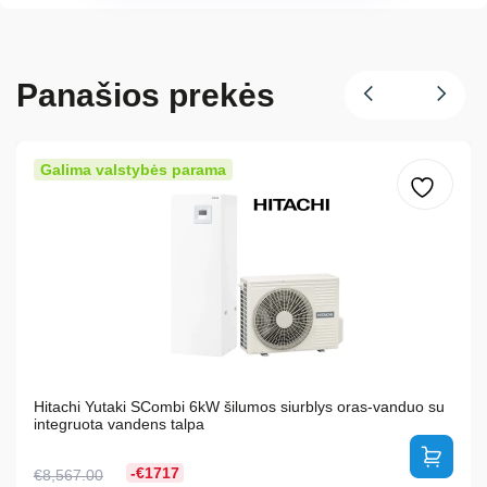
Panašios prekės
Galima valstybės parama
Hitachi Yutaki SCombi 6kW šilumos siurblys oras-vanduo su
integruota vandens talpa
-€1717
€
8,567.00