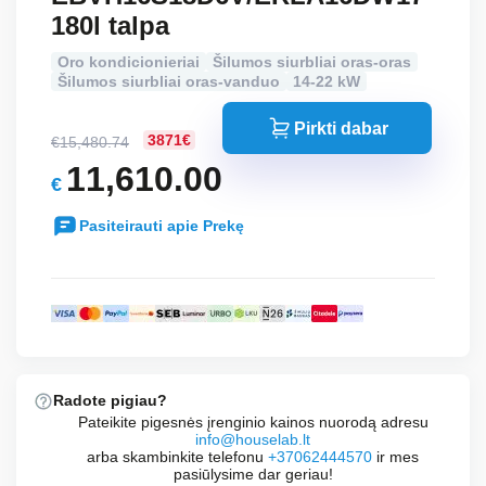
180l talpa
Oro kondicionieriai
Šilumos siurbliai oras-oras
Šilumos siurbliai oras-vanduo
14-22 kW
Pirkti dabar
3871€
€
15,480.74
Original
11,610.00
€
price
Current
was:
Pasiteirauti apie Prekę
price
€15,480.74.
is:
€11,610.00.
Radote pigiau?
Pateikite pigesnės įrenginio kainos nuorodą adresu
info@houselab.lt
arba skambinkite telefonu
+37062444570
ir mes
pasiūlysime dar geriau!