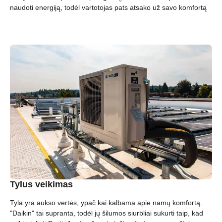
naudoti energiją, todėl vartotojas pats atsako už savo komfortą
Tylus veikimas
Tyla yra aukso vertės, ypač kai kalbama apie namų komfortą.
"Daikin" tai supranta, todėl jų šilumos siurbliai sukurti taip, kad