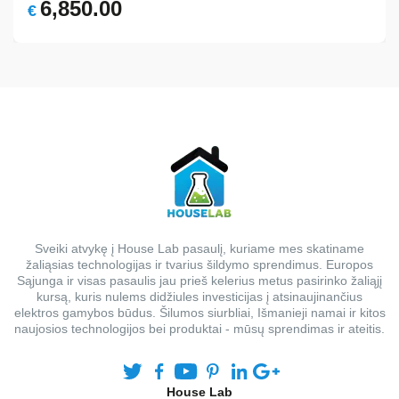
Original
Current
6,850.00
€
price
price
was:
is:
€8,567.00.
€6,850.00.
Sveiki atvykę į House Lab pasaulį, kuriame mes skatiname
žaliąsias technologijas ir tvarius šildymo sprendimus. Europos
Sąjunga ir visas pasaulis jau prieš kelerius metus pasirinko žaliąjį
kursą, kuris nulems didžiules investicijas į atsinaujinančius
elektros gamybos būdus. Šilumos siurbliai, Išmanieji namai ir kitos
naujosios technologijos bei produktai - mūsų sprendimas ir ateitis.
House Lab