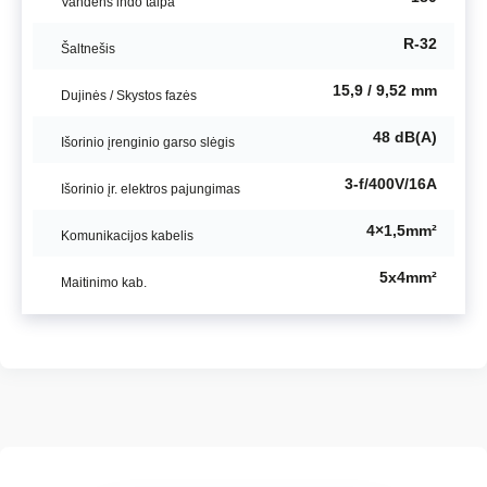
Vandens indo talpa
R-32
Šaltnešis
15,9 / 9,52 mm
Dujinės / Skystos fazės
48 dB(A)
Išorinio įrenginio garso slėgis
3-f/400V/16A
Išorinio įr. elektros pajungimas
4×1,5mm²
Komunikacijos kabelis
5x4mm²
Maitinimo kab.