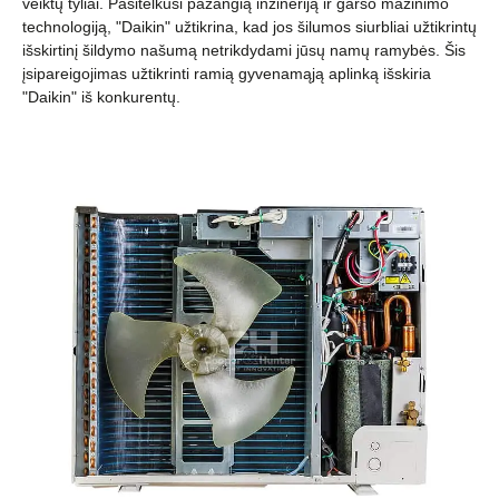
veiktų tyliai. Pasitelkusi pažangią inžineriją ir garso mažinimo
technologiją, "Daikin" užtikrina, kad jos šilumos siurbliai užtikrintų
išskirtinį šildymo našumą netrikdydami jūsų namų ramybės. Šis
įsipareigojimas užtikrinti ramią gyvenamąją aplinką išskiria
"Daikin" iš konkurentų.