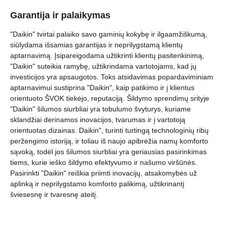
Garantija ir palaikymas
"Daikin" tvirtai palaiko savo gaminių kokybę ir ilgaamžiškumą,
siūlydama išsamias garantijas ir neprilygstamą klientų
aptarnavimą. Įsipareigodama užtikrinti klientų pasitenkinimą,
"Daikin" suteikia ramybę, užtikrindama vartotojams, kad jų
investicijos yra apsaugotos. Toks atsidavimas popardaviminiam
aptarnavimui sustiprina "Daikin", kaip patikimo ir į klientus
orientuoto ŠVOK tiekėjo, reputaciją. Šildymo sprendimų srityje
"Daikin" šilumos siurbliai yra tobulumo švyturys, kuriame
sklandžiai derinamos inovacijos, tvarumas ir į vartotoją
orientuotas dizainas. Daikin", turinti turtingą technologinių ribų
peržengimo istoriją, ir toliau iš naujo apibrėžia namų komforto
sąvoką, todėl jos šilumos siurbliai yra geriausias pasirinkimas
tiems, kurie ieško šildymo efektyvumo ir našumo viršūnės.
Pasirinkti "Daikin" reiškia priimti inovacijų, atsakomybės už
aplinką ir neprilygstamo komforto palikimą, užtikrinantį
šviesesnę ir tvaresnę ateitį.