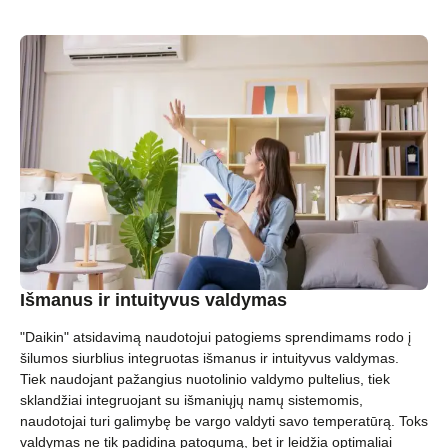
Išmanus ir intuityvus valdymas
"Daikin" atsidavimą naudotojui patogiems sprendimams rodo į
šilumos siurblius integruotas išmanus ir intuityvus valdymas.
Tiek naudojant pažangius nuotolinio valdymo pultelius, tiek
sklandžiai integruojant su išmaniųjų namų sistemomis,
naudotojai turi galimybę be vargo valdyti savo temperatūrą. Toks
valdymas ne tik padidina patogumą, bet ir leidžia optimaliai