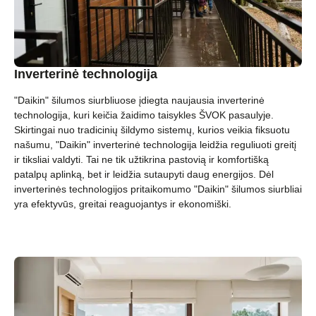
Inverterinė technologija
"Daikin" šilumos siurbliuose įdiegta naujausia inverterinė
technologija, kuri keičia žaidimo taisykles ŠVOK pasaulyje.
Skirtingai nuo tradicinių šildymo sistemų, kurios veikia fiksuotu
našumu, "Daikin" inverterinė technologija leidžia reguliuoti greitį
ir tiksliai valdyti. Tai ne tik užtikrina pastovią ir komfortišką
patalpų aplinką, bet ir leidžia sutaupyti daug energijos. Dėl
inverterinės technologijos pritaikomumo "Daikin" šilumos siurbliai
yra efektyvūs, greitai reaguojantys ir ekonomiški.