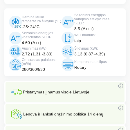
Sezoninis energijos
Darbinė lauko
vartojimo efektyvumas
temperatūra šildyme (°C)
SEER
-25~24°C
8.5 (A+++)
Sezoninis energijos
WiFi modulis:
koeficientas SCOP
taip
4.60 (A++)
Aušinimas (kW):
Šildymas (kW):
2.72 (1.31~3.80)
3.13 (0.87~4.39)
Oro srautas patalpose
Kompresoriaus tipas:
(m³/h):
Rotary
280/360/530
Pristatymas į namus visoje Lietuvoje
Lengva ir lanksti grąžinimo politika 14 dienų