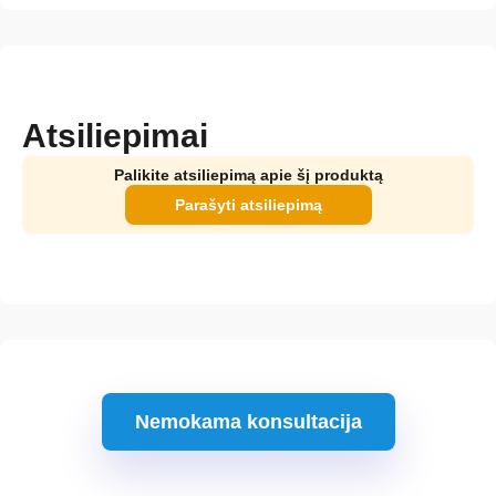
Atsiliepimai
Palikite atsiliepimą apie šį produktą
Parašyti atsiliepimą
Nemokama konsultacija