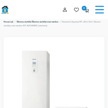
0
House Lab
/
Šilumos siurbliai
Šilumos siurbliai oras-vanduo
/
Panasonic Aquarea HP „All in One” šilumos
siurblys oras-vanduo KIT-ADC03JE5C (vienfazis)