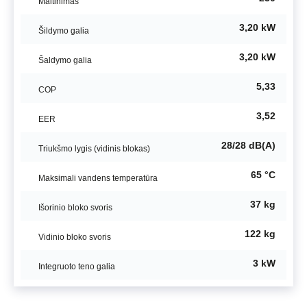
Maitinimas
3,20 kW
Šildymo galia
3,20 kW
Šaldymo galia
5,33
COP
3,52
EER
28/28 dB(A)
Triukšmo lygis (vidinis blokas)
65 °C
Maksimali vandens temperatūra
37 kg
Išorinio bloko svoris
122 kg
Vidinio bloko svoris
3 kW
Integruoto teno galia