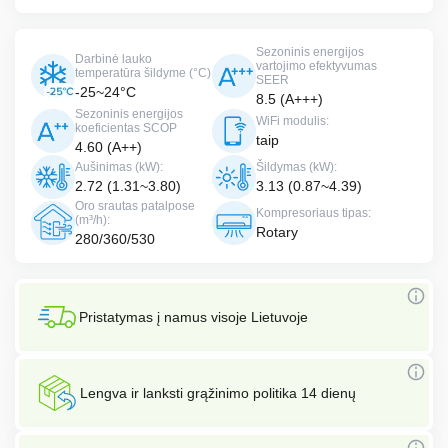
Sezoninis energijos
Darbinė lauko
vartojimo efektyvumas
temperatūra šildyme (°C)
SEER
-25~24°C
8.5 (A+++)
Sezoninis energijos
WiFi modulis:
koeficientas SCOP
taip
4.60 (A++)
Aušinimas (kW):
Šildymas (kW):
2.72 (1.31~3.80)
3.13 (0.87~4.39)
Oro srautas patalpose
Kompresoriaus tipas:
(m³/h):
Rotary
280/360/530
Pristatymas į namus visoje Lietuvoje
Lengva ir lanksti grąžinimo politika 14 dienų