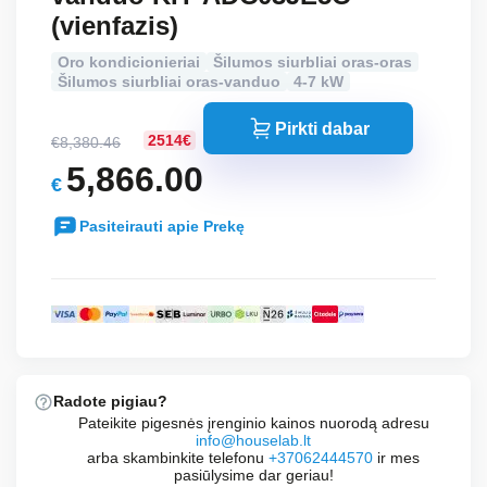
(vienfazis)
Oro kondicionieriai
Šilumos siurbliai oras-oras
Šilumos siurbliai oras-vanduo
4-7 kW
Pirkti dabar
2514€
€
8,380.46
Original
5,866.00
€
price
Current
was:
Pasiteirauti apie Prekę
price
€8,380.46.
is:
€5,866.00.
Radote pigiau?
Pateikite pigesnės įrenginio kainos nuorodą adresu
info@houselab.lt
arba skambinkite telefonu
+37062444570
ir mes
pasiūlysime dar geriau!