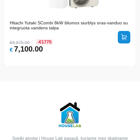
Hitachi Yutaki SCombi 8kW šilumos siurblys oras-vanduo su
integruota vandens talpa
-€1775
€
8,875.00
Original
Current
7,100.00
€
price
price
was:
is:
€8,875.00.
€7,100.00.
Sveiki atvykę į House Lab pasaulį, kuriame mes skatiname