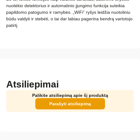
nuotėkio detektorius ir automatinio įjungimo funkcija suteikia
papildomo patogumo ir ramybės. „WiFi“ ryšys leidžia nuotoliniu
būdu valdyti ir stebėti, o tai dar labiau pagerina bendrą vartotojo
patirtį.
Atsiliepimai
Palikite atsiliepimą apie šį produktą
Parašyti atsiliepimą