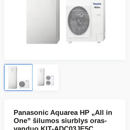
Panasonic Aquarea HP „All in
One” šilumos siurblys oras-
vanduo KIT-ADC03JE5C