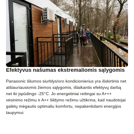
Efektyvus našumas ekstremaliomis sąlygomis
Panasonic šilumos siurblys/oro kondicionierius yra išskirtinis net
atšiauriausiomis žiemos sąlygomis, išlaikantis efektyvų darbą
net iki įspūdingo -25°C. Jo energetiniai reitingai su A+++
vėsinimo režimu ir A++ šildymo režimu užtikrina, kad naudotojai
galėtų mėgautis optimaliu komfortu, nepakenkdami energijos
taupymui.