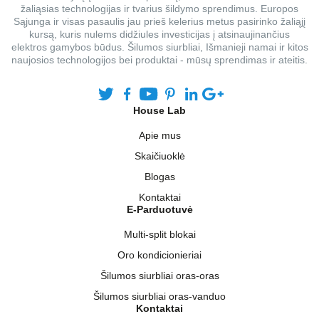
žaliąsias technologijas ir tvarius šildymo sprendimus. Europos
Sąjunga ir visas pasaulis jau prieš kelerius metus pasirinko žaliąjį
kursą, kuris nulems didžiules investicijas į atsinaujinančius
elektros gamybos būdus. Šilumos siurbliai, Išmanieji namai ir kitos
naujosios technologijos bei produktai - mūsų sprendimas ir ateitis.
House Lab
Apie mus
Skaičiuoklė
Blogas
Kontaktai
E-Parduotuvė
Multi-split blokai
Oro kondicionieriai
Šilumos siurbliai oras-oras
Šilumos siurbliai oras-vanduo
Kontaktai