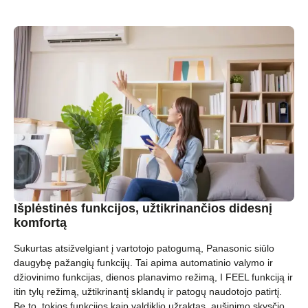
Išplėstinės funkcijos, užtikrinančios didesnį
komfortą
Sukurtas atsižvelgiant į vartotojo patogumą, Panasonic siūlo
daugybę pažangių funkcijų. Tai apima automatinio valymo ir
džiovinimo funkcijas, dienos planavimo režimą, I FEEL funkciją ir
itin tylų režimą, užtikrinantį sklandų ir patogų naudotojo patirtį.
Be to, tokios funkcijos kaip valdiklio užraktas, aušinimo skysčio