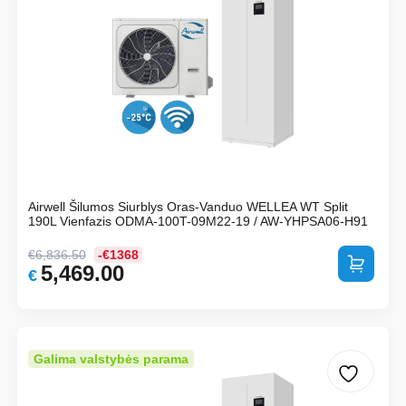
Airwell Šilumos Siurblys Oras-Vanduo WELLEA WT Split
190L Vienfazis ODMA-100T-09M22-19 / AW-YHPSA06-H91
€
6,836.50
-€1368
Į krepšelį
5,469.00
Original
Current
€
price
price
was:
is:
€6,836.50.
€5,469.00.
Galima valstybės parama