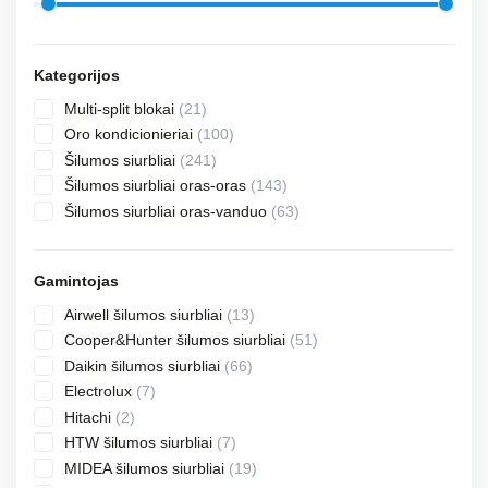
Kategorijos
21
Multi-split blokai
21
products
100
Oro kondicionieriai
100
products
241
Šilumos siurbliai
241
products
143
Šilumos siurbliai oras-oras
143
products
63
Šilumos siurbliai oras-vanduo
63
products
Gamintojas
13
Airwell šilumos siurbliai
13
products
51
Cooper&Hunter šilumos siurbliai
51
products
66
Daikin šilumos siurbliai
66
products
7
Electrolux
7
products
2
Hitachi
2
products
7
HTW šilumos siurbliai
7
products
19
MIDEA šilumos siurbliai
19
products