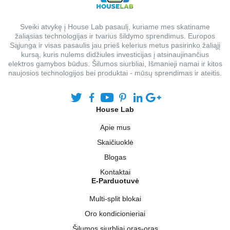
Sveiki atvykę į House Lab pasaulį, kuriame mes skatiname
žaliąsias technologijas ir tvarius šildymo sprendimus. Europos
Sąjunga ir visas pasaulis jau prieš kelerius metus pasirinko žaliąjį
kursą, kuris nulems didžiules investicijas į atsinaujinančius
elektros gamybos būdus. Šilumos siurbliai, Išmanieji namai ir kitos
naujosios technologijos bei produktai - mūsų sprendimas ir ateitis.
House Lab
Apie mus
Skaičiuoklė
Blogas
Kontaktai
E-Parduotuvė
Multi-split blokai
Oro kondicionieriai
Šilumos siurbliai oras-oras