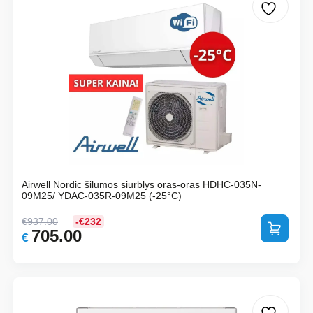
Airwell Nordic šilumos siurblys oras-oras HDHC-035N-
09M25/ YDAC-035R-09M25 (-25°C)
€
937.00
-€232
Į krepšelį
705.00
Original
Current
€
price
price
was:
is:
€937.00.
€705.00.