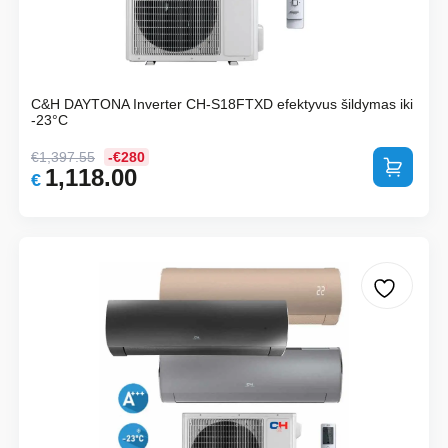
C&H DAYTONA Inverter CH-S18FTXD efektyvus šildymas iki
-23°C
€
1,397.55
-€280
Į krepšelį
1,118.00
Original
Current
€
price
price
was:
is:
€1,397.55.
€1,118.00.