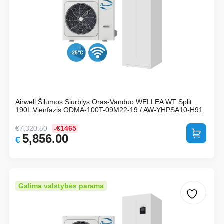
Airwell Šilumos Siurblys Oras-Vanduo WELLEA WT Split
190L Vienfazis ODMA-100T-09M22-19 / AW-YHPSA10-H91
€
7,320.50
-€1465
Į krepšelį
5,856.00
Original
Current
€
price
price
was:
is:
€7,320.50.
€5,856.00.
Galima valstybės parama