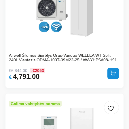
Airwell Šilumos Siurblys Oras-Vanduo WELLEA WT Split
240L Vienfazis ODMA-100T-09M22-25 / AW-YHPSA08-H91
€
6,844.00
-€2053
Į krepšelį
4,791.00
Original
Current
€
price
price
was:
is:
€6,844.00.
€4,791.00.
Galima valstybės parama