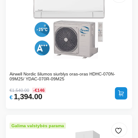
Airwell Nordic šilumos siurblys oras-oras HDHC-070N-
09M25/ YDAC-070R-09M25
€
1,540.00
-€146
Į krepšelį
1,394.00
Original
Current
€
price
price
was:
is:
€1,540.00.
€1,394.00.
Galima valstybės parama