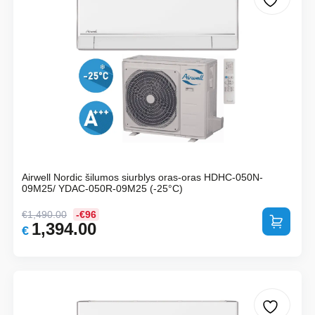
Airwell Nordic šilumos siurblys oras-oras HDHC-050N-
09M25/ YDAC-050R-09M25 (-25°C)
€
1,490.00
-€96
Į krepšelį
1,394.00
Original
Current
€
price
price
was:
is:
€1,490.00.
€1,394.00.