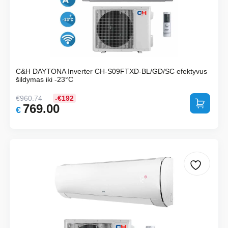
C&H DAYTONA Inverter CH-S09FTXD-BL/GD/SC efektyvus
šildymas iki -23°C
€
960.74
-€192
Į krepšelį
769.00
Original
Current
€
price
price
was:
is:
€960.74.
€769.00.