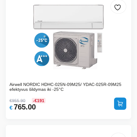
Airwell NORDIC HDHC-025N-09M25/ YDAC-025R-09M25
efektyvus šildymas iki -25°C
€
955.90
-€191
Į krepšelį
765.00
Original
Current
€
price
price
was:
is:
€955.90.
€765.00.