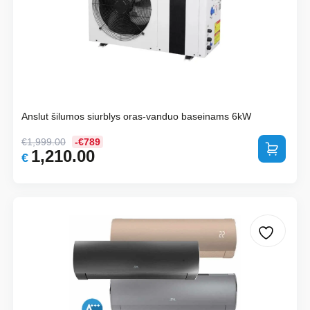
Anslut šilumos siurblys oras-vanduo baseinams 6kW
€
1,999.00
-€789
Į krepšelį
1,210.00
Original
Current
€
price
price
was:
is:
€1,999.00.
€1,210.00.