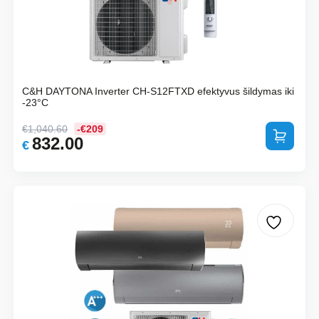
C&H DAYTONA Inverter CH-S12FTXD efektyvus šildymas iki
-23°C
€
1,040.60
-€209
Į krepšelį
832.00
Original
Current
€
price
price
was:
is:
€1,040.60.
€832.00.