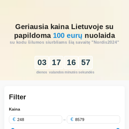
Geriausia kaina Lietuvoje su
papildoma
100 eurų
nuolaida
su kodu šilumos siurbliams šią savaitę
"Nordis2024"
03
17
16
56
dienos
valandos
minutės
sekundės
Filter
Kaina
€
€
–