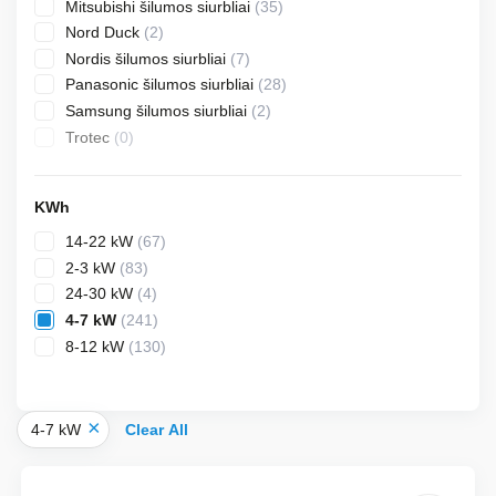
35
Mitsubishi šilumos siurbliai
35
products
2
Nord Duck
2
products
7
Nordis šilumos siurbliai
7
products
28
Panasonic šilumos siurbliai
28
products
2
Samsung šilumos siurbliai
2
products
0
Trotec
0
products
KWh
67
14-22 kW
67
products
83
2-3 kW
83
products
4
24-30 kW
4
products
241
4-7 kW
241
products
130
8-12 kW
130
products
×
4-7 kW
Clear All