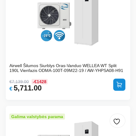
Airwell Šilumos Siurblys Oras-Vanduo WELLEA WT Split
190L Vienfazis ODMA-100T-09M22-19 / AW-YHPSA08-H91
€
7,139.00
-€1428
Į krepšelį
5,711.00
Original
Current
€
price
price
was:
is:
€7,139.00.
€5,711.00.
Galima valstybės parama