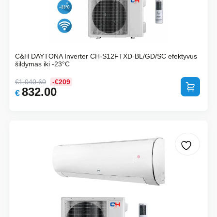
C&H DAYTONA Inverter CH-S12FTXD-BL/GD/SC efektyvus
šildymas iki -23°C
€
1,040.60
-€209
Į krepšelį
832.00
Original
Current
€
price
price
was:
is:
€1,040.60.
€832.00.