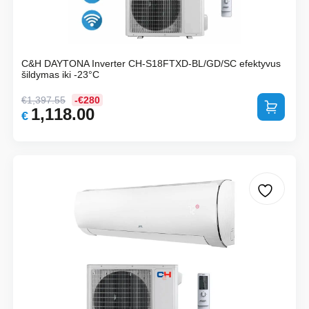
C&H DAYTONA Inverter CH-S18FTXD-BL/GD/SC efektyvus
šildymas iki -23°C
€
1,397.55
-€280
Į krepšelį
1,118.00
Original
Current
€
price
price
was:
is:
€1,397.55.
€1,118.00.