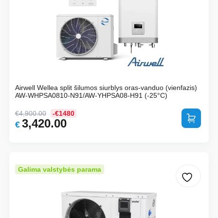
Airwell Wellea split šilumos siurblys oras-vanduo (vienfazis)
AW-WHPSA0810-N91/AW-YHPSA08-H91 (-25°C)
€
4,900.00
-€1480
Į krepšelį
3,420.00
Original
Current
€
price
price
was:
is:
€4,900.00.
€3,420.00.
Galima valstybės parama