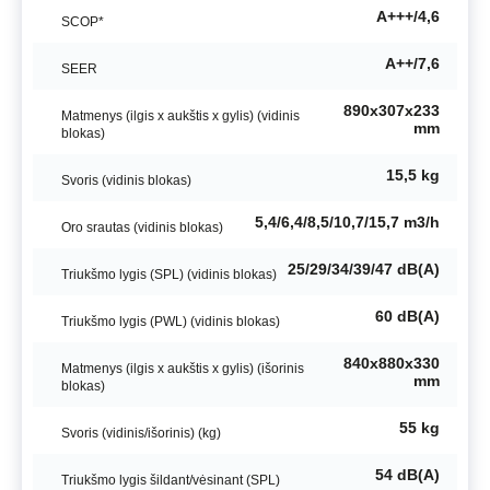
A+++/4,6
SCOP*
A++/7,6
SEER
890x307x233
Matmenys (ilgis x aukštis x gylis) (vidinis
mm
blokas)
15,5 kg
Svoris (vidinis blokas)
5,4/6,4/8,5/10,7/15,7 m3/h
Oro srautas (vidinis blokas)
25/29/34/39/47 dB(A)
Triukšmo lygis (SPL) (vidinis blokas)
60 dB(A)
Triukšmo lygis (PWL) (vidinis blokas)
840x880x330
Matmenys (ilgis x aukštis x gylis) (išorinis
mm
blokas)
55 kg
Svoris (vidinis/išorinis) (kg)
54 dB(A)
Triukšmo lygis šildant/vėsinant (SPL)