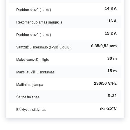
14,8 A
Darbinė srovė (maks.)
16 A
Rekomenduojamas saugiklis
15,2 A
Darbinė srovė (maks.)
6,35/9,52 mm
Vamzdžių skersmuo (skysčių/dujų)
30 m
Maks. vamzdžių ilgis
15 m
Maks. aukščių skirtumas
230/50 V/Hz
Maitinimo įtampa
R-32
Šaltnešio tipas
iki -25°C
Efektyvus šildymas