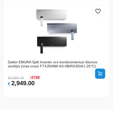
Daikin EMURA Split Inverter oro kondicionierius/ šilumos
siurblys (oras-oras) FTXJ50AW-AS-AB/RXJ50A (-20°C)
-€738
€
3,686.70
Original
Current
2,949.00
€
price
price
was:
is:
€3,686.70.
€2,949.00.