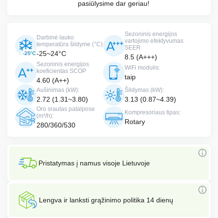
pasiūlysime dar geriau!
Sezoninis energijos
Darbinė lauko
vartojimo efektyvumas
temperatūra šildyme (°C)
SEER
-25~24°C
8.5 (A+++)
Sezoninis energijos
WiFi modulis:
koeficientas SCOP
taip
4.60 (A++)
Aušinimas (kW):
Šildymas (kW):
2.72 (1.31~3.80)
3.13 (0.87~4.39)
Oro srautas patalpose
Kompresoriaus tipas:
(m³/h):
Rotary
280/360/530
Pristatymas į namus visoje Lietuvoje
Lengva ir lanksti grąžinimo politika 14 dienų