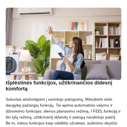
Išplėstinės funkcijos, užtikrinančios didesnį
komfortą
Sukurtas atsižvelgiant į vartotojo patogumą, Mitsubishi siūlo
daugybę pažangių funkcijų. Tai apima automatinio valymo ir
džiovinimo funkcijas, dienos planavimo režimą, I FEEL funkciją ir
itin tylų režimą, užtikrinantį sklandų ir patogų naudotojo patirtį.
Be to, tokios funkcijos kaip valdiklio užraktas, aušinimo skysčio