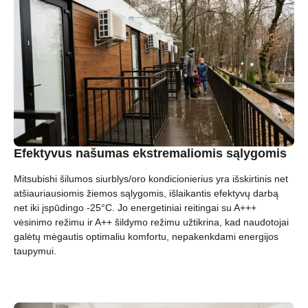
Efektyvus našumas ekstremaliomis sąlygomis
Mitsubishi šilumos siurblys/oro kondicionierius yra išskirtinis net
atšiauriausiomis žiemos sąlygomis, išlaikantis efektyvų darbą
net iki įspūdingo -25°C. Jo energetiniai reitingai su A+++
vėsinimo režimu ir A++ šildymo režimu užtikrina, kad naudotojai
galėtų mėgautis optimaliu komfortu, nepakenkdami energijos
taupymui.