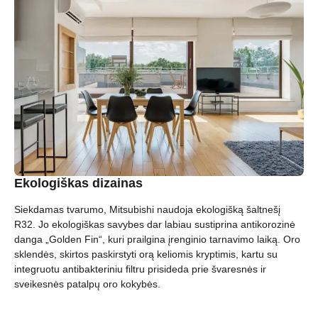
Ekologiškas dizainas
Siekdamas tvarumo, Mitsubishi naudoja ekologišką šaltnešį
R32. Jo ekologiškas savybes dar labiau sustiprina antikorozinė
danga „Golden Fin“, kuri prailgina įrenginio tarnavimo laiką. Oro
sklendės, skirtos paskirstyti orą keliomis kryptimis, kartu su
integruotu antibakteriniu filtru prisideda prie švaresnės ir
sveikesnės patalpų oro kokybės.