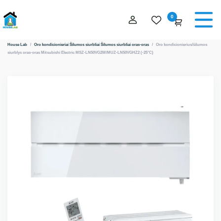
0
House Lab
/
Oro kondicionieriai
Šilumos siurbliai
Šilumos siurbliai oras-oras
/
Oro kondicionierius/šilumos
siurblys oras-oras Mitsubishi Electric MSZ-LN50VG2W/MUZ-LN50VGHZ2 (-25°C)