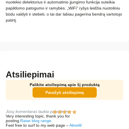
nuotėkio detektorius ir automatinio įjungimo funkcija suteikia
papildomo patogumo ir ramybės. „WiFi“ ryšys leidžia nuotoliniu
būdu valdyti ir stebėti, o tai dar labiau pagerina bendrą vartotojo
patirtį.
Atsiliepimai
Palikite atsiliepimą apie šį produktą
Parašyti atsiliepimą
Jūsų komentaras laukia patvirtinimo
Very interesting topic, thank you for
posting.
Raise blog range
Feel free to surf to my web page –
AlineM