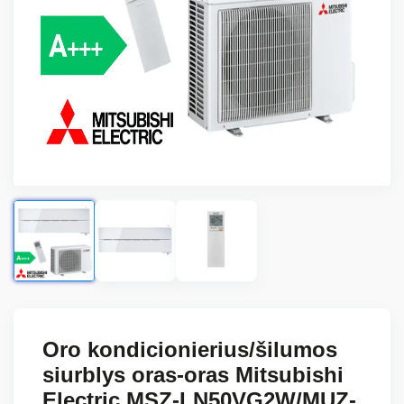
Oro kondicionierius/šilumos
siurblys oras-oras Mitsubishi
Electric MSZ-LN50VG2W/MUZ-