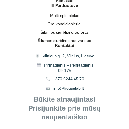
Kontaktai
E-Parduotuvė
Multi-split blokai
Oro kondicionieriai
Šilumos siurbliai oras-oras
Šilumos siurbliai oras-vanduo
Kontaktai
Vilniaus g. 2, Vilnius, Lietuva
Pirmadienis – Penktadienis
09-17h
+370 6244 45 70
info@houselab.lt
Būkite atnaujintas!
Prisijunkite prie mūsų
naujienlaiškio