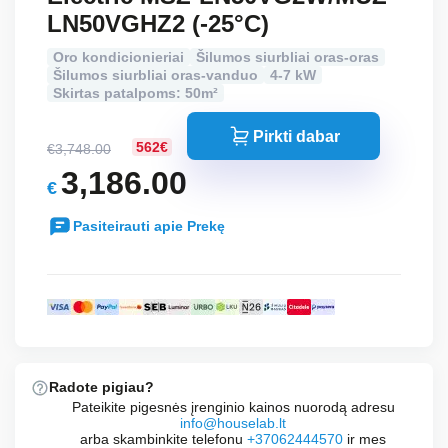
LN50VGHZ2 (-25°C)
Oro kondicionieriai
Šilumos siurbliai oras-oras
Šilumos siurbliai oras-vanduo
4-7 kW
Skirtas patalpoms: 50m²
Pirkti dabar
562€
€
3,748.00
Original
3,186.00
€
price
Current
was:
Pasiteirauti apie Prekę
price
€3,748.00.
is:
€3,186.00.
Radote pigiau?
Pateikite pigesnės įrenginio kainos nuorodą adresu
info@houselab.lt
arba skambinkite telefonu
+37062444570
ir mes