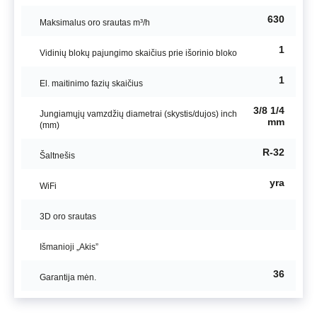
630
Maksimalus oro srautas m³/h
1
Vidinių blokų pajungimo skaičius prie išorinio bloko
1
El. maitinimo fazių skaičius
3/8 1/4
Jungiamųjų vamzdžių diametrai (skystis/dujos) inch
mm
(mm)
R-32
Šaltnešis
yra
WiFi
3D oro srautas
Išmanioji „Akis”
36
Garantija mėn.