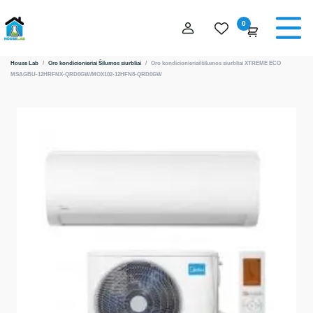
0
House Lab
/
Oro kondicionieriai
Šilumos siurbliai
/
Oro kondicionieriai/šilumos siurbliai XTREME ECO
MSAGBU-12HRFNX-QRD0GW/MOX102-12HFN8-QRD0GW