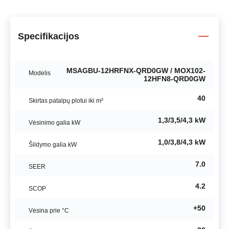
Specifikacijos
MSAGBU-12HRFNX-QRD0GW / MOX102-
Modelis
12HFN8-QRD0GW
40
Skirtas patalpų plotui iki m²
1,3/3,5/4,3 kW
Vėsinimo galia kW
1,0/3,8/4,3 kW
Šildymo galia kW
7.0
SEER
4.2
SCOP
+50
Vėsina prie °C