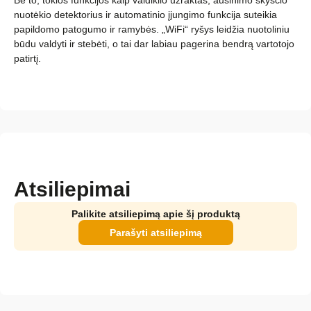
Be to, tokios funkcijos kaip valdiklio užraktas, aušinimo skysčio
nuotėkio detektorius ir automatinio įjungimo funkcija suteikia
papildomo patogumo ir ramybės. „WiFi“ ryšys leidžia nuotoliniu
būdu valdyti ir stebėti, o tai dar labiau pagerina bendrą vartotojo
patirtį.
Atsiliepimai
Palikite atsiliepimą apie šį produktą
Parašyti atsiliepimą