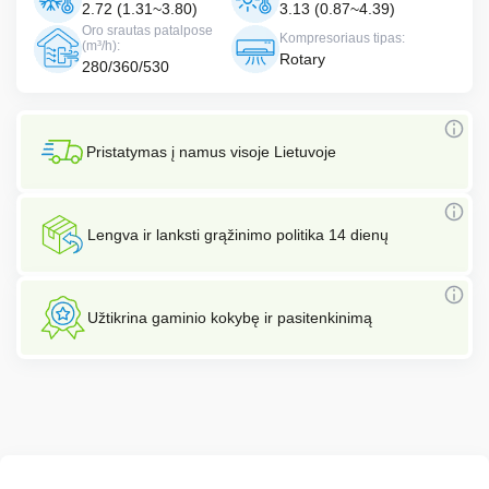
2.72 (1.31~3.80)
3.13 (0.87~4.39)
Oro srautas patalpose
Kompresoriaus tipas:
(m³/h):
Rotary
280/360/530
Pristatymas į namus visoje Lietuvoje
Lengva ir lanksti grąžinimo politika 14 dienų
Užtikrina gaminio kokybę ir pasitenkinimą