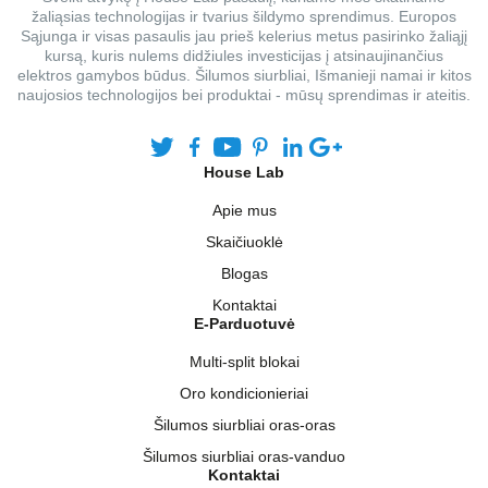
žaliąsias technologijas ir tvarius šildymo sprendimus. Europos
Sąjunga ir visas pasaulis jau prieš kelerius metus pasirinko žaliąjį
kursą, kuris nulems didžiules investicijas į atsinaujinančius
elektros gamybos būdus. Šilumos siurbliai, Išmanieji namai ir kitos
naujosios technologijos bei produktai - mūsų sprendimas ir ateitis.
House Lab
Apie mus
Skaičiuoklė
Blogas
Kontaktai
E-Parduotuvė
Multi-split blokai
Oro kondicionieriai
Šilumos siurbliai oras-oras
Šilumos siurbliai oras-vanduo
Kontaktai