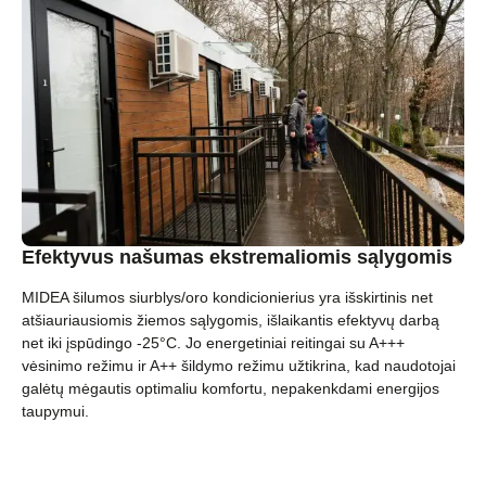
Efektyvus našumas ekstremaliomis sąlygomis
MIDEA šilumos siurblys/oro kondicionierius yra išskirtinis net
atšiauriausiomis žiemos sąlygomis, išlaikantis efektyvų darbą
net iki įspūdingo -25°C. Jo energetiniai reitingai su A+++
vėsinimo režimu ir A++ šildymo režimu užtikrina, kad naudotojai
galėtų mėgautis optimaliu komfortu, nepakenkdami energijos
taupymui.