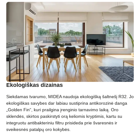
Ekologiškas dizainas
Siekdamas tvarumo, MIDEA naudoja ekologišką šaltnešį R32. Jo
ekologiškas savybes dar labiau sustiprina antikorozinė danga
„Golden Fin“, kuri prailgina įrenginio tarnavimo laiką. Oro
sklendės, skirtos paskirstyti orą keliomis kryptimis, kartu su
integruotu antibakteriniu filtru prisideda prie švaresnės ir
sveikesnės patalpų oro kokybės.