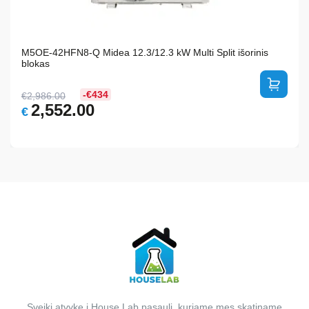
M5OE-42HFN8-Q Midea 12.3/12.3 kW Multi Split išorinis
blokas
-€434
€
2,986.00
Original
Current
2,552.00
€
price
price
was:
is:
€2,986.00.
€2,552.00.
Sveiki atvykę į House Lab pasaulį, kuriame mes skatiname