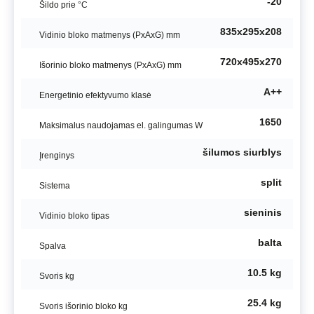
-20
Šildo prie °C
835x295x208
Vidinio bloko matmenys (PxAxG) mm
720x495x270
Išorinio bloko matmenys (PxAxG) mm
A++
Energetinio efektyvumo klasė
1650
Maksimalus naudojamas el. galingumas W
šilumos siurblys
Įrenginys
split
Sistema
sieninis
Vidinio bloko tipas
balta
Spalva
10.5 kg
Svoris kg
25.4 kg
Svoris išorinio bloko kg