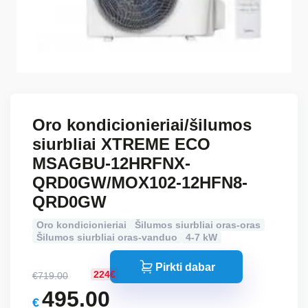
Oro kondicionieriai/šilumos
siurbliai XTREME ECO
MSAGBU-12HRFNX-
QRD0GW/MOX102-12HFN8-
QRD0GW
Oro kondicionieriai
Šilumos siurbliai oras-oras
Šilumos siurbliai oras-vanduo
4-7 kW
Pirkti dabar
224€
€
719.00
Original
495.00
€