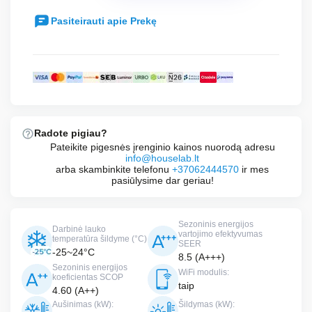
price
Current
was:
Pasiteirauti apie Prekę
price
€719.00.
is:
€495.00.
Radote pigiau?
Pateikite pigesnės įrenginio kainos nuorodą adresu
info@houselab.lt
arba skambinkite telefonu
+37062444570
ir mes
pasiūlysime dar geriau!
Sezoninis energijos
Darbinė lauko
vartojimo efektyvumas
temperatūra šildyme (°C)
SEER
-25~24°C
8.5 (A+++)
Sezoninis energijos
WiFi modulis:
koeficientas SCOP
taip
4.60 (A++)
Aušinimas (kW):
Šildymas (kW):