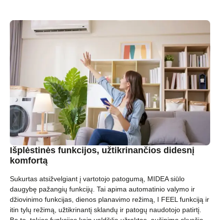
Išplėstinės funkcijos, užtikrinančios didesnį
komfortą
Sukurtas atsižvelgiant į vartotojo patogumą, MIDEA siūlo
daugybę pažangių funkcijų. Tai apima automatinio valymo ir
džiovinimo funkcijas, dienos planavimo režimą, I FEEL funkciją ir
itin tylų režimą, užtikrinantį sklandų ir patogų naudotojo patirtį.