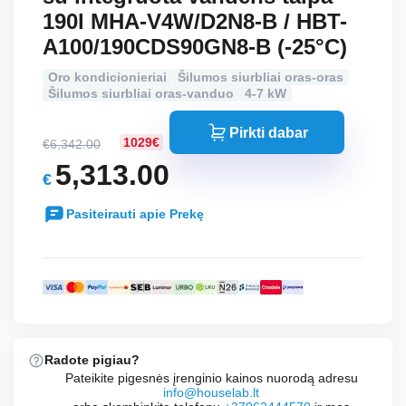
190l MHA-V4W/D2N8-B / HBT-
A100/190CDS90GN8-B (-25°C)
Oro kondicionieriai
Šilumos siurbliai oras-oras
Šilumos siurbliai oras-vanduo
4-7 kW
Pirkti dabar
1029€
€
6,342.00
Original
5,313.00
€
price
Current
was:
Pasiteirauti apie Prekę
price
€6,342.00.
is:
€5,313.00.
Radote pigiau?
Pateikite pigesnės įrenginio kainos nuorodą adresu
info@houselab.lt