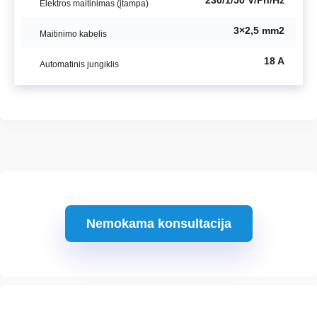
230/1/50 V/Ph/Hz
Elektros maitinimas (įtampa)
3×2,5 mm2
Maitinimo kabelis
18 A
Automatinis jungiklis
Nemokama konsultacija