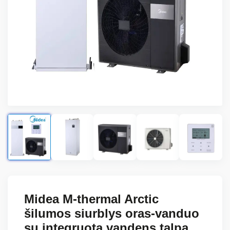
Midea M-thermal Arctic
šilumos siurblys oras-vanduo
su integruota vandens talpa