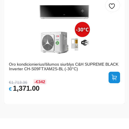
Oro kondicionierius/šilumos siurblys C&H SUPREME BLACK
Inverter CH-S09FTXAM2S-BL (-30°C)
-€342
€
1,713.36
Original
Current
1,371.00
€
price
price
was:
is:
€1,713.36.
€1,371.00.