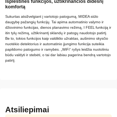
Išplėstinės funkcijos, užtikrinančios didesnį
komfortą
Sukurtas atsižvelgiant į vartotojo patogumą, MIDEA siūlo
daugybę pažangių funkcijų. Tai apima automatinio valymo ir
džiovinimo funkcijas, dienos planavimo režimą, I FEEL funkciją ir
itin tylų režimą, užtikrinantį sklandų ir patogų naudotojo patirtį.
Be to, tokios funkcijos kaip valdiklio užraktas, aušinimo skysčio
nuotėkio detektorius ir automatinio įjungimo funkcija suteikia
papildomo patogumo ir ramybės. „WiFi“ ryšys leidžia nuotoliniu
būdu valdyti ir stebėti, o tai dar labiau pagerina bendrą vartotojo
patirtį.
Atsiliepimai