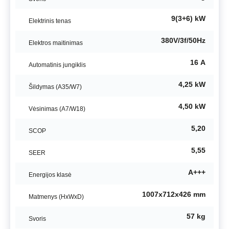
9(3+6) kW
Elektrinis tenas
380V/3f/50Hz
Elektros maitinimas
16 А
Automatinis jungiklis
4,25 kW
Šildymas (A35/W7)
4,50 kW
Vėsinimas (A7/W18)
5,20
SCOP
5,55
SEER
A+++
Energijos klasė
1007x712x426 mm
Matmenys (HxWxD)
57 kg
Svoris