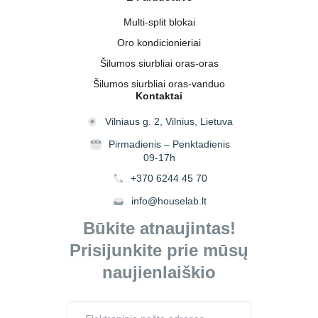
Multi-split blokai
Oro kondicionieriai
Šilumos siurbliai oras-oras
Šilumos siurbliai oras-vanduo
Kontaktai
Vilniaus g. 2, Vilnius, Lietuva
Pirmadienis – Penktadienis
09-17h
+370 6244 45 70
info@houselab.lt
Būkite atnaujintas!
Prisijunkite prie mūsų
naujienlaiškio