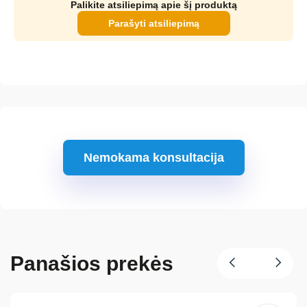
Palikite atsiliepimą apie šį produktą
Parašyti atsiliepimą
Nemokama konsultacija
Panašios prekės