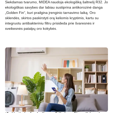
Siekdamas tvarumo, MIDEA naudoja ekologišką šaltnešį R32. Jo
ekologiškas savybes dar labiau sustiprina antikorozinė danga
„Golden Fin“, kuri prailgina įrenginio tarnavimo laiką. Oro
sklendės, skirtos paskirstyti orą keliomis kryptimis, kartu su
integruotu antibakteriniu filtru prisideda prie švaresnės ir
sveikesnės patalpų oro kokybės.