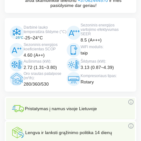
arba skambinkite telefonu
+37062444570
ir mes
pasiūlysime dar geriau!
Sezoninis energijos
Darbinė lauko
vartojimo efektyvumas
temperatūra šildyme (°C)
SEER
-25~24°C
8.5 (A+++)
Sezoninis energijos
WiFi modulis:
koeficientas SCOP
taip
4.60 (A++)
Aušinimas (kW):
Šildymas (kW):
2.72 (1.31~3.80)
3.13 (0.87~4.39)
Oro srautas patalpose
Kompresoriaus tipas:
(m³/h):
Rotary
280/360/530
Pristatymas į namus visoje Lietuvoje
Lengva ir lanksti grąžinimo politika 14 dienų