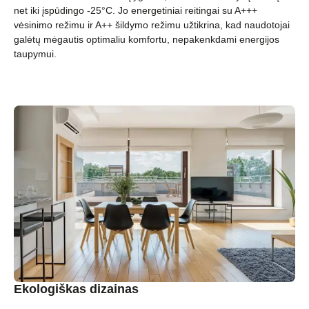
net iki įspūdingo -25°C. Jo energetiniai reitingai su A+++
vėsinimo režimu ir A++ šildymo režimu užtikrina, kad naudotojai
galėtų mėgautis optimaliu komfortu, nepakenkdami energijos
taupymui.
Ekologiškas dizainas