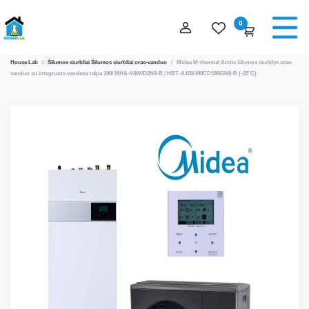
0
House Lab
/
Šilumos siurbliai
Šilumos siurbliai oras-vanduo
/
Midea M-thermal Arctic šilumos siurblys oras-
vanduo su integruota vandens talpa 190l MHA-V4W/D2N8-B / HBT-A100/190CDS90GN8-B (-25°C)