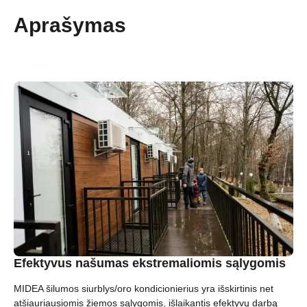
Aprašymas
Efektyvus našumas ekstremaliomis sąlygomis
MIDEA šilumos siurblys/oro kondicionierius yra išskirtinis net
atšiauriausiomis žiemos sąlygomis, išlaikantis efektyvų darbą