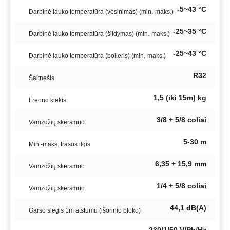
-5~43 °C
Darbinė lauko temperatūra (vėsinimas) (min.-maks.)
-25~35 °C
Darbinė lauko temperatūra (šildymas) (min.-maks.)
-25~43 °C
Darbinė lauko temperatūra (boileris) (min.-maks.)
R32
Šaltnešis
1,5 (iki 15m) kg
Freono kiekis
3/8 + 5/8 coliai
Vamzdžių skersmuo
5-30 m
Min.-maks. trasos ilgis
6,35 + 15,9 mm
Vamzdžių skersmuo
1/4 + 5/8 coliai
Vamzdžių skersmuo
44,1 dB(A)
Garso slėgis 1m atstumu (išorinio bloko)