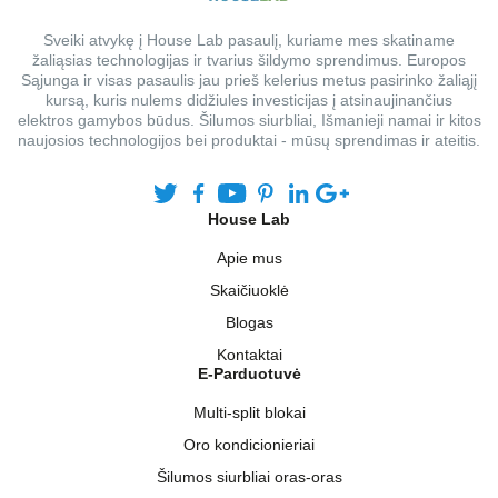
Sveiki atvykę į House Lab pasaulį, kuriame mes skatiname
žaliąsias technologijas ir tvarius šildymo sprendimus. Europos
Sąjunga ir visas pasaulis jau prieš kelerius metus pasirinko žaliąjį
kursą, kuris nulems didžiules investicijas į atsinaujinančius
elektros gamybos būdus. Šilumos siurbliai, Išmanieji namai ir kitos
naujosios technologijos bei produktai - mūsų sprendimas ir ateitis.
House Lab
Apie mus
Skaičiuoklė
Blogas
Kontaktai
E-Parduotuvė
Multi-split blokai
Oro kondicionieriai
Šilumos siurbliai oras-oras