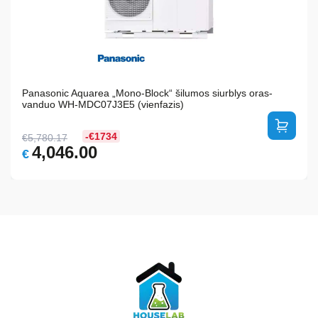
Panasonic Aquarea „Mono-Block“ šilumos siurblys oras-
vanduo WH-MDC07J3E5 (vienfazis)
-€1734
€
5,780.17
Original
Current
4,046.00
€
price
price
was:
is:
€5,780.17.
€4,046.00.