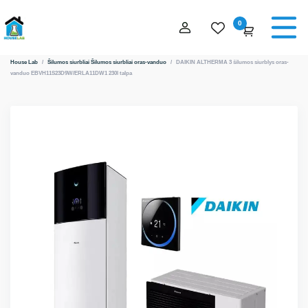
0
House Lab
/
Šilumos siurbliai
Šilumos siurbliai oras-vanduo
/
DAIKIN ALTHERMA 3 šilumos siurblys oras-
vanduo EBVH11S23D9W/ERLA11DW1 230l talpa