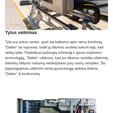
Tylus veikimas
Tyla yra aukso vertės, ypač kai kalbama apie namų komfortą.
"Daikin" tai supranta, todėl jų šilumos siurbliai sukurti taip, kad
veiktų tyliai. Pasitelkusi pažangią inžineriją ir garso mažinimo
technologiją, "Daikin" užtikrina, kad jos šilumos siurbliai užtikrintų
išskirtinį šildymo našumą netrikdydami jūsų namų ramybės. Šis
įsipareigojimas užtikrinti ramią gyvenamąją aplinką išskiria
"Daikin" iš konkurentų.