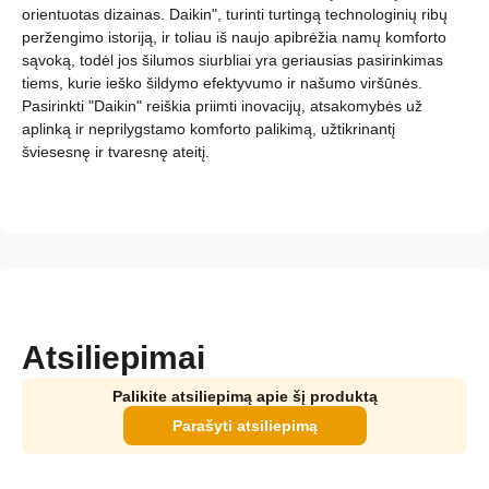
orientuotas dizainas. Daikin", turinti turtingą technologinių ribų
peržengimo istoriją, ir toliau iš naujo apibrėžia namų komforto
sąvoką, todėl jos šilumos siurbliai yra geriausias pasirinkimas
tiems, kurie ieško šildymo efektyvumo ir našumo viršūnės.
Pasirinkti "Daikin" reiškia priimti inovacijų, atsakomybės už
aplinką ir neprilygstamo komforto palikimą, užtikrinantį
šviesesnę ir tvaresnę ateitį.
Atsiliepimai
Palikite atsiliepimą apie šį produktą
Parašyti atsiliepimą