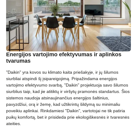
Energijos vartojimo efektyvumas ir aplinkos
tvarumas
"Daikin" yra kovos su klimato kaita priešakyje, ir jų šilumos
siurbliai atspindi šį įsipareigojimą. Pripažindama energijos
vartojimo efektyvumo svarbą, "Daikin" projektuoja savo šilumos
siurblius taip, kad jie atitiktų ir viršytų pramonės standartus. Šios
sistemos naudoja atsinaujinančius energijos šaltinius,
pavyzdžiui, orą ir žemę, kad užtikrintų šildymą su minimaliu
poveikiu aplinkai. Rinkdamiesi "Daikin", vartotojai ne tik patiria
puikų komfortą, bet ir prisideda prie ekologiškesnės ir tvaresnės
ateities.