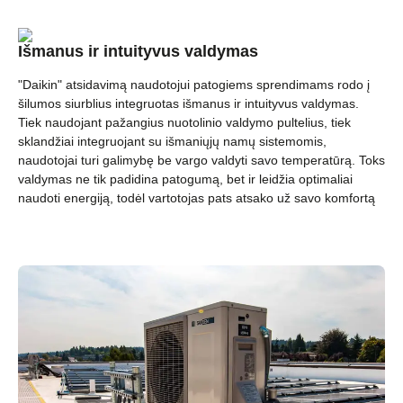
Išmanus ir intuityvus valdymas
"Daikin" atsidavimą naudotojui patogiems sprendimams rodo į
šilumos siurblius integruotas išmanus ir intuityvus valdymas.
Tiek naudojant pažangius nuotolinio valdymo pultelius, tiek
sklandžiai integruojant su išmaniųjų namų sistemomis,
naudotojai turi galimybę be vargo valdyti savo temperatūrą. Toks
valdymas ne tik padidina patogumą, bet ir leidžia optimaliai
naudoti energiją, todėl vartotojas pats atsako už savo komfortą