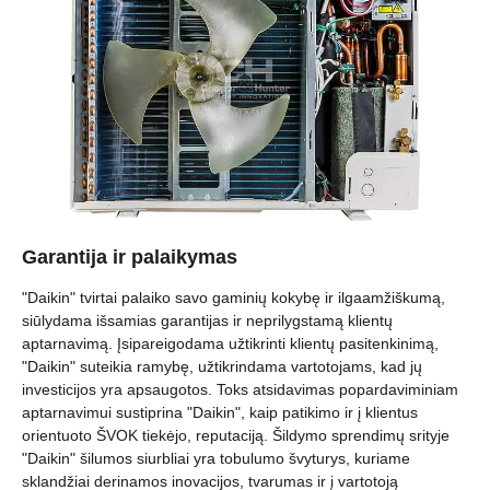
Garantija ir palaikymas
"Daikin" tvirtai palaiko savo gaminių kokybę ir ilgaamžiškumą,
siūlydama išsamias garantijas ir neprilygstamą klientų
aptarnavimą. Įsipareigodama užtikrinti klientų pasitenkinimą,
"Daikin" suteikia ramybę, užtikrindama vartotojams, kad jų
investicijos yra apsaugotos. Toks atsidavimas popardaviminiam
aptarnavimui sustiprina "Daikin", kaip patikimo ir į klientus
orientuoto ŠVOK tiekėjo, reputaciją. Šildymo sprendimų srityje
"Daikin" šilumos siurbliai yra tobulumo švyturys, kuriame
sklandžiai derinamos inovacijos, tvarumas ir į vartotoją