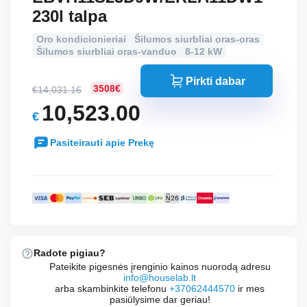
230l talpa
Oro kondicionieriai
Šilumos siurbliai oras-oras
Šilumos siurbliai oras-vanduo
8-12 kW
Pirkti dabar
3508€
€
14,031.16
Original
10,523.00
€
price
Current
was:
Pasiteirauti apie Prekę
price
€14,031.16.
is:
€10,523.00.
Radote pigiau?
Pateikite pigesnės įrenginio kainos nuorodą adresu
info@houselab.lt
arba skambinkite telefonu
+37062444570
ir mes
pasiūlysime dar geriau!