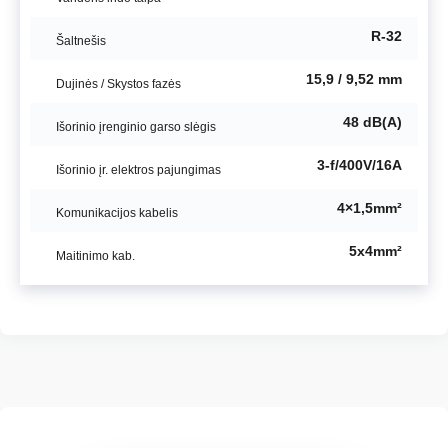
R-32
Šaltnešis
15,9 / 9,52 mm
Dujinės / Skystos fazės
48 dB(A)
Išorinio įrenginio garso slėgis
3-f/400V/16A
Išorinio įr. elektros pajungimas
4×1,5mm²
Komunikacijos kabelis
5x4mm²
Maitinimo kab.