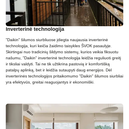
Inverterinė technologija
"Daikin" šilumos siurbliuose įdiegta naujausia inverterinė
technologija, kuri keičia žaidimo taisykles ŠVOK pasaulyje.
Skirtingai nuo tradicinių šildymo sistemų, kurios veikia fiksuotu
našumu, "Daikin" inverterinė technologija leidžia reguliuoti greitį
ir tiksliai valdyti. Tai ne tik užtikrina pastovią ir komfortišką
patalpų aplinką, bet ir leidžia sutaupyti daug energijos. Dėl
inverterinės technologijos pritaikomumo "Daikin" šilumos siurbliai
yra efektyvūs, greitai reaguojantys ir ekonomiški.