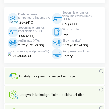
Sezoninis energijos
Darbinė lauko
vartojimo efektyvumas
temperatūra šildyme (°C)
SEER
-25~24°C
8.5 (A+++)
Sezoninis energijos
WiFi modulis:
koeficientas SCOP
taip
4.60 (A++)
Aušinimas (kW):
Šildymas (kW):
2.72 (1.31~3.80)
3.13 (0.87~4.39)
Oro srautas patalpose (m³/h):
Kompresoriaus tipas:
280/360/530
Rotary
Pristatymas į namus visoje Lietuvoje
Lengva ir lanksti grąžinimo politika 14 dienų