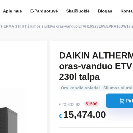
Apie mus
E-Parduotuvė
Skaičiuoklė
Blogas
Konta
HERMA 3 H HT šilumos siurblys oras-vanduo ETVH16S23E6V/EPRA16DW17 23
DAIKIN ALTHERMA
oras-vanduo E
230l talpa
Oro kondicionieriai
Šilumos siurbl
Pir
5159€
€
20,632.92
Original
15,474.00
€
price
Current
was:
price