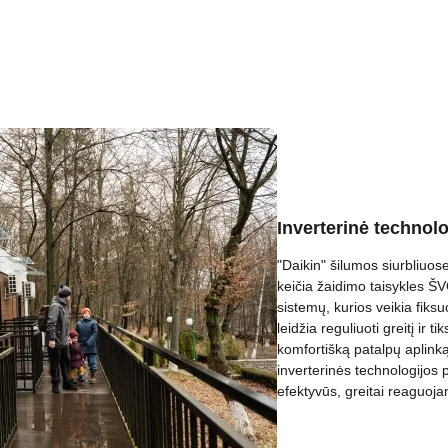
Inverterinė technolo
"Daikin" šilumos siurbliuose
keičia žaidimo taisykles ŠV
sistemų, kurios veikia fiks
leidžia reguliuoti greitį ir ti
komfortišką patalpų aplinką,
inverterinės technologijos 
efektyvūs, greitai reaguoja