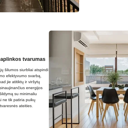
 aplinkos tvarumas
jų šilumos siurbliai atspindi
jimo efektyvumo svarbą,
d jie atitiktų ir viršytų
inaujinančius energijos
ų šildymą su minimaliu
 ne tik patiria puikų
tvaresnės ateities.