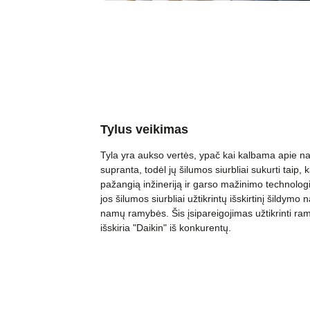
Tylus veikimas
Tyla yra aukso vertės, ypač kai kalbama apie na
supranta, todėl jų šilumos siurbliai sukurti taip, k
pažangią inžineriją ir garso mažinimo technologij
jos šilumos siurbliai užtikrintų išskirtinį šildym
namų ramybės. Šis įsipareigojimas užtikrinti r
išskiria "Daikin" iš konkurentų.