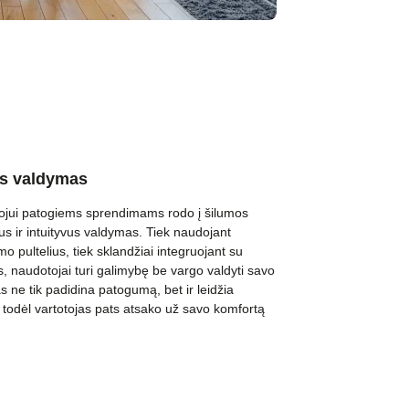
us valdymas
tojui patogiems sprendimams rodo į šilumos
us ir intuityvus valdymas. Tiek naudojant
o pultelius, tiek sklandžiai integruojant su
 naudotojai turi galimybę be vargo valdyti savo
 ne tik padidina patogumą, bet ir leidžia
, todėl vartotojas pats atsako už savo komfortą