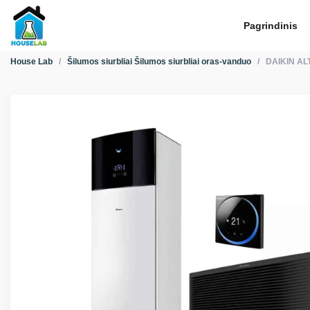
Pagrindinis
House Lab
/
Šilumos siurbliai
Šilumos siurbliai oras-vanduo
/
DAIKIN ALT