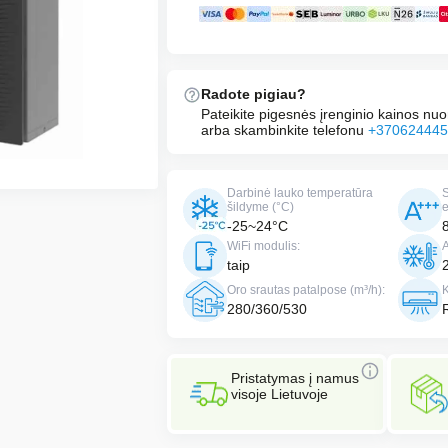
€20,632.92.
is:
€15,474.00.
Radote pigiau?
Pateikite pigesnės įrenginio kainos n
arba skambinkite telefonu
+370624445
Darbinė lauko temperatūra
S
šildyme (°C)
-25~24°C
WiFi modulis:
taip
Oro srautas patalpose (m³/h):
280/360/530
Pristatymas į namus
visoje Lietuvoje