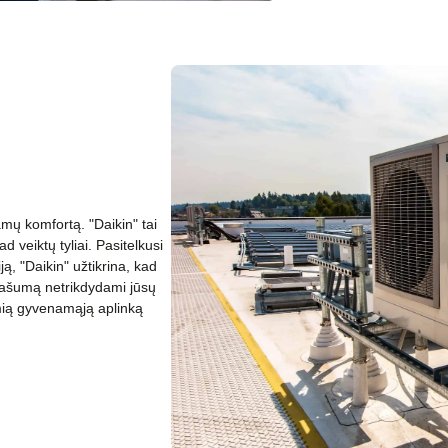
mų komfortą. "Daikin" tai
ad veiktų tyliai. Pasitelkusi
ą, "Daikin" užtikrina, kad
o našumą netrikdydami jūsų
amią gyvenamąją aplinką