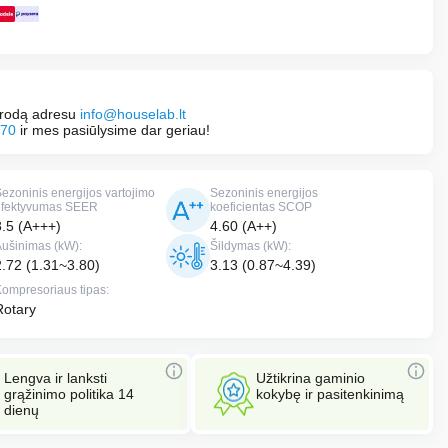
uorodą adresu
info@houselab.lt
70
ir mes pasiūlysime dar geriau!
ezoninis energijos vartojimo
Sezoninis energijos
efektyvumas SEER
koeficientas SCOP
8.5 (A+++)
4.60 (A++)
Aušinimas (kW):
Šildymas (kW):
2.72 (1.31~3.80)
3.13 (0.87~4.39)
Kompresoriaus tipas:
Rotary
Lengva ir lanksti
Užtikrina gaminio
grąžinimo politika 14
kokybę ir pasitenkinimą
dienų