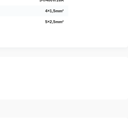
3-f/400V/16A
4×1,5mm²
5×2,5mm²