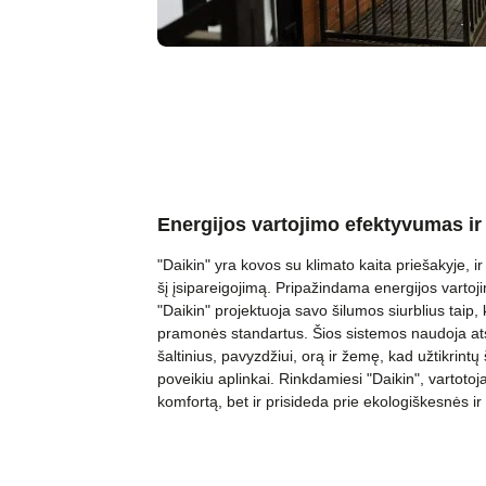
Energijos vartojimo efektyvumas ir
"Daikin" yra kovos su klimato kaita priešakyje, ir 
šį įsipareigojimą. Pripažindama energijos varto
"Daikin" projektuoja savo šilumos siurblius taip, ka
pramonės standartus. Šios sistemos naudoja ats
šaltinius, pavyzdžiui, orą ir žemę, kad užtikrint
poveikiu aplinkai. Rinkdamiesi "Daikin", vartotojai
komfortą, bet ir prisideda prie ekologiškesnės ir 