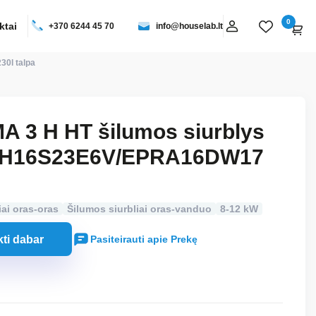
0
ktai
+370 6244 45 70
info@houselab.lt
0l talpa
 3 H HT šilumos siurblys
TVH16S23E6V/EPRA16DW17
iai oras-oras
Šilumos siurbliai oras-vanduo
8-12 kW
kti dabar
Pasiteirauti apie Prekę