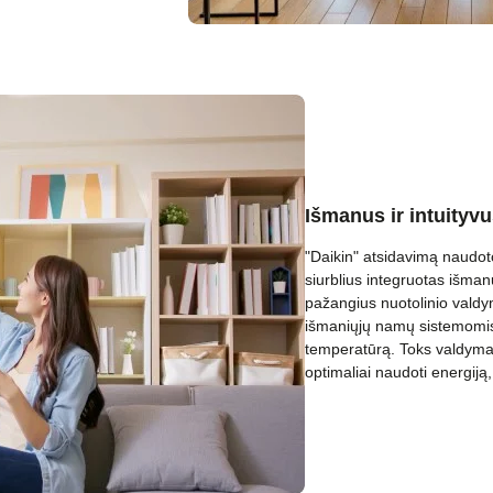
Išmanus ir intuityv
"Daikin" atsidavimą naudo
siurblius integruotas išman
pažangius nuotolinio valdym
išmaniųjų namų sistemomis,
temperatūrą. Toks valdymas
optimaliai naudoti energiją