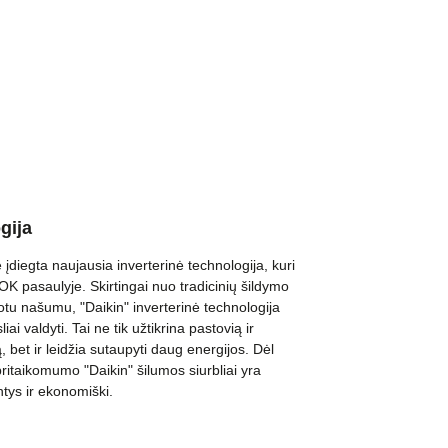
gija
 įdiegta naujausia inverterinė technologija, kuri
OK pasaulyje. Skirtingai nuo tradicinių šildymo
uotu našumu, "Daikin" inverterinė technologija
ksliai valdyti. Tai ne tik užtikrina pastovią ir
 bet ir leidžia sutaupyti daug energijos. Dėl
pritaikomumo "Daikin" šilumos siurbliai yra
ntys ir ekonomiški.