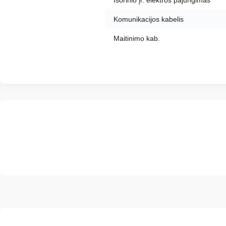
Išorinio įr. elektros pajungimas
Komunikacijos kabelis
Maitinimo kab.