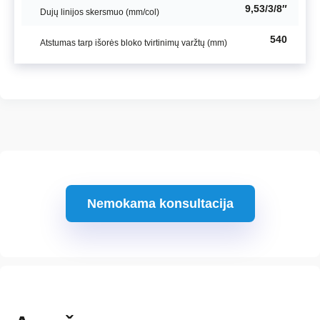
9,53/3/8″
Dujų linijos skersmuo (mm/col)
540
Atstumas tarp išorės bloko tvirtinimų varžtų (mm)
Nemokama konsultacija