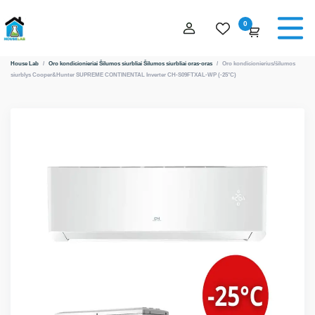
0
House Lab
/
Oro kondicionieriai
Šilumos siurbliai
Šilumos siurbliai oras-oras
/
Oro kondicionierius/šilumos
siurblys Cooper&Hunter SUPREME CONTINENTAL Inverter CH-S09FTXAL-WP (-25°C)