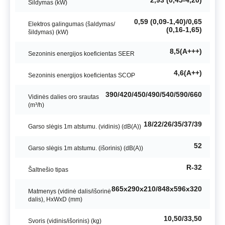
2,93 (0,45-4,20)
Šildymas (kW)
0,59 (0,09-1,40)/0,65
Elektros galingumas (šaldymas/
(0,16-1,65)
šildymas) (kW)
8,5(А+++)
Sezoninis energijos koeficientas SEER
4,6(А++)
Sezoninis energijos koeficientas SCOP
390/420/450/490/540/590/660
Vidinės dalies oro srautas
(m³/h)
18/22/26/35/37/39
Garso slėgis 1m atstumu. (vidinis) (dB(A))
52
Garso slėgis 1m atstumu. (išorinis) (dB(A))
R-32
Šaltnešio tipas
865х290х210/848х596х320
Matmenys (vidinė dalis/išorinė
dalis), HxWxD (mm)
10,50/33,50
Svoris (vidinis/išorinis) (kg)