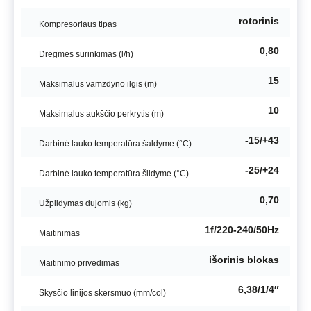
rotorinis
Kompresoriaus tipas
0,80
Drėgmės surinkimas (l/h)
15
Maksimalus vamzdyno ilgis (m)
10
Maksimalus aukščio perkrytis (m)
-15/+43
Darbinė lauko temperatūra šaldyme (°C)
-25/+24
Darbinė lauko temperatūra šildyme (°C)
0,70
Užpildymas dujomis (kg)
1f/220-240/50Hz
Maitinimas
išorinis blokas
Maitinimo privedimas
6,38/1/4″
Skysčio linijos skersmuo (mm/col)