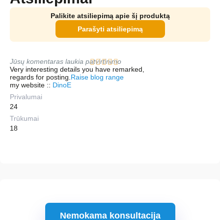
Palikite atsiliepimą apie šį produktą
Parašyti atsiliepimą
Jūsų komentaras laukia patvirtinimo
Very interesting details you have remarked,
regards for posting.
Raise blog range
my website ::
DinoE
Privalumai
24
Trūkumai
18
Nemokama konsultacija