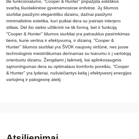
Be funkcionalumo, "Cooper & Hunter" pripažįsta estetikos
svarbą šiuolaikinėse gyvenamosiose erdvėse. Jų šilumos
siurbliai pasižymi elegantišku dizainu, dažnai pasižymi
minimalistine estetika, kuri puikiai dera su įvairiais interjero
stiliais. Dėl šio siekio užtikrinti ne tik formą, bet ir funkciją
"Cooper & Hunter" šilumos siurbliai yra patrauklus pasirinkimas
tiems, kurie vertina ir efektyvumą, ir dizainą. "Cooper &
Hunter" šilumos siurbliai yra ŠVOK naujovių viršūnė, nes juose
technologinis meistriškumas derinamas su tvarumu ir į vartotoją
orientuotu dizainu. Žengdami į laikmetį, kai aplinkosauginis
sąmoningumas dera su optimalaus komforto poreikiu, "Cooper
& Hunter" yra lyderiai, nušviečiantys kelią į efektyvesnį energijos
vartojimą ir patogesnę ateitį.
Atsiliepimai