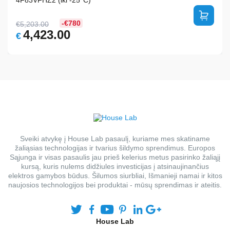
-€780
€
5,203.00
Original
Current
4,423.00
€
price
price
was:
is:
€5,203.00.
€4,423.00.
Sveiki atvykę į House Lab pasaulį, kuriame mes skatiname
žaliąsias technologijas ir tvarius šildymo sprendimus. Europos
Sąjunga ir visas pasaulis jau prieš kelerius metus pasirinko žaliąjį
kursą, kuris nulems didžiules investicijas į atsinaujinančius
elektros gamybos būdus. Šilumos siurbliai, Išmanieji namai ir kitos
naujosios technologijos bei produktai - mūsų sprendimas ir ateitis.
House Lab