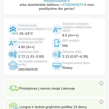
info@houselab.lt
arba skambinkite telefonu
+37062444570
ir mes
pasiūlysime dar geriau!
Sezoninis energijos
Darbinė lauko
vartojimo efektyvumas
temperatūra šildyme (°C)
SEER
-25~24°C
8.5 (A+++)
Sezoninis energijos
WiFi modulis:
koeficientas SCOP
taip
4.60 (A++)
Aušinimas (kW):
Šildymas (kW):
2.72 (1.31~3.80)
3.13 (0.87~4.39)
Oro srautas patalpose
Kompresoriaus tipas:
(m³/h):
Rotary
280/360/530
Pristatymas į namus visoje Lietuvoje
Lengva ir lanksti grąžinimo politika 14 dienų