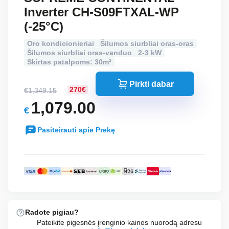
Inverter CH-S09FTXAL-WP
(-25°C)
Oro kondicionieriai
Šilumos siurbliai oras-oras
Šilumos siurbliai oras-vanduo
2-3 kW
Skirtas patalpoms: 30m²
Pirkti dabar
270€
€
1,349.15
Original
1,079.00
€
price
Current
was:
Pasiteirauti apie Prekę
price
€1,349.15.
is:
€1,079.00.
Radote pigiau?
Pateikite pigesnės įrenginio kainos nuorodą adresu