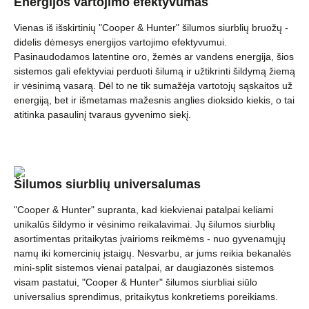
Energijos vartojimo efektyvumas
Vienas iš išskirtinių "Cooper & Hunter" šilumos siurblių bruožų -
didelis dėmesys energijos vartojimo efektyvumui.
Pasinaudodamos latentine oro, žemės ar vandens energija, šios
sistemos gali efektyviai perduoti šilumą ir užtikrinti šildymą žiemą
ir vėsinimą vasarą. Dėl to ne tik sumažėja vartotojų sąskaitos už
energiją, bet ir išmetamas mažesnis anglies dioksido kiekis, o tai
atitinka pasaulinį tvaraus gyvenimo siekį.
Šilumos siurblių universalumas
"Cooper & Hunter" supranta, kad kiekvienai patalpai keliami
unikalūs šildymo ir vėsinimo reikalavimai. Jų šilumos siurblių
asortimentas pritaikytas įvairioms reikmėms - nuo gyvenamųjų
namų iki komercinių įstaigų. Nesvarbu, ar jums reikia bekanalės
mini-split sistemos vienai patalpai, ar daugiazonės sistemos
visam pastatui, "Cooper & Hunter" šilumos siurbliai siūlo
universalius sprendimus, pritaikytus konkretiems poreikiams.