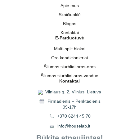
Apie mus
Skaičiuoklė
Blogas
Kontaktai
E-Parduotuvė
Multi-split blokai
Oro kondicionieriai
Šilumos siurbliai oras-oras
Šilumos siurbliai oras-vanduo
Kontaktai
Vilniaus g. 2, Vilnius, Lietuva
Pirmadienis – Penktadienis
09-17h
+370 6244 45 70
info@houselab.lt
Būkite atnaujintas!