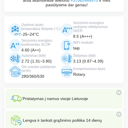
arba skambinkite telefonu
+37062444570
ir mes
pasiūlysime dar geriau!
Sezoninis energijos
Darbinė lauko
vartojimo efektyvumas
temperatūra šildyme (°C)
SEER
-25~24°C
8.5 (A+++)
Sezoninis energijos
WiFi modulis:
koeficientas SCOP
taip
4.60 (A++)
Aušinimas (kW):
Šildymas (kW):
2.72 (1.31~3.80)
3.13 (0.87~4.39)
Oro srautas patalpose
Kompresoriaus tipas:
(m³/h):
Rotary
280/360/530
Pristatymas į namus visoje Lietuvoje
Lengva ir lanksti grąžinimo politika 14 dienų