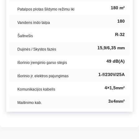
180 m²
Patalpos plotas šildymo režimu iki
180
Vandens indo talpa
R-32
Šaltnešis
15,9/6,35 mm
Dujinės / Skystos fazės
49 dB(A)
Išorinio įrenginio garso slėgis
1-f/230V/25A
Išorinio įr. elektros pajungimas
4×1,5mm²
Komunikacijos kabelis
3x4mm²
Maitinimo kab.