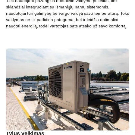
Tiek naudojant pažangius nuotolinio valdymo pultelius, tiek
sklandžiai integruojant su išmaniųjų namų sistemomis,
naudotojai turi galimybę be vargo valdyti savo temperatūrą. Toks
valdymas ne tik padidina patogumą, bet ir leidžia optimaliai
naudoti energiją, todėl vartotojas pats atsako už savo komfortą
Tylus veikimas