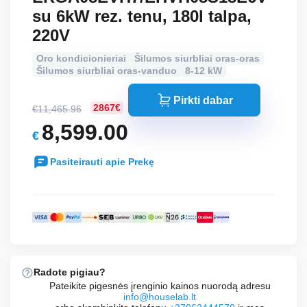
su 6kW rez. tenu, 180l talpa,
220V
Oro kondicionieriai
Šilumos siurbliai oras-oras
Šilumos siurbliai oras-vanduo
8-12 kW
Pirkti dabar
2867€
€
11,465.96
Original
8,599.00
€
price
Current
was:
Pasiteirauti apie Prekę
price
€11,465.96.
is:
€8,599.00.
Radote pigiau?
Pateikite pigesnės įrenginio kainos nuorodą adresu
info@houselab.lt