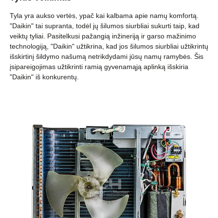
Tyla yra aukso vertės, ypač kai kalbama apie namų komfortą.
"Daikin" tai supranta, todėl jų šilumos siurbliai sukurti taip, kad
veiktų tyliai. Pasitelkusi pažangią inžineriją ir garso mažinimo
technologiją, "Daikin" užtikrina, kad jos šilumos siurbliai užtikrintų
išskirtinį šildymo našumą netrikdydami jūsų namų ramybės. Šis
įsipareigojimas užtikrinti ramią gyvenamąją aplinką išskiria
"Daikin" iš konkurentų.