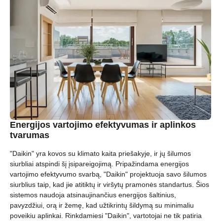
Energijos vartojimo efektyvumas ir aplinkos
tvarumas
"Daikin" yra kovos su klimato kaita priešakyje, ir jų šilumos
siurbliai atspindi šį įsipareigojimą. Pripažindama energijos
vartojimo efektyvumo svarbą, "Daikin" projektuoja savo šilumos
siurblius taip, kad jie atitiktų ir viršytų pramonės standartus. Šios
sistemos naudoja atsinaujinančius energijos šaltinius,
pavyzdžiui, orą ir žemę, kad užtikrintų šildymą su minimaliu
poveikiu aplinkai. Rinkdamiesi "Daikin", vartotojai ne tik patiria