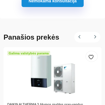
Nemokama konsultacija
Panašios prekės
Galima valstybės parama
DAIKIN ALTHERMA 3 šilumos siurblys oras-vanduo