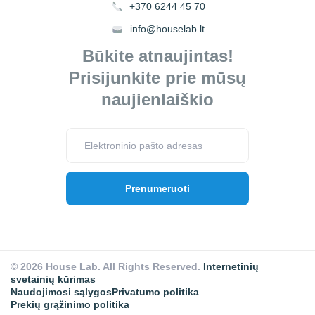
+370 6244 45 70
info@houselab.lt
Būkite atnaujintas!
Prisijunkite prie mūsų
naujienlaiškio
© 2026 House Lab. All Rights Reserved.
Internetinių
svetainių kūrimas
Naudojimosi sąlygos
Privatumo politika
Prekių grąžinimo politika