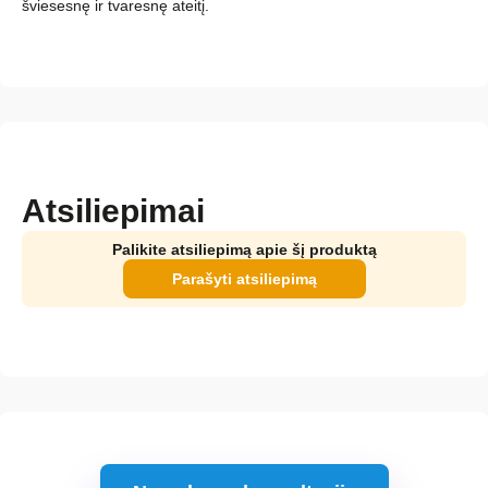
šviesesnę ir tvaresnę ateitį.
Atsiliepimai
Palikite atsiliepimą apie šį produktą
Parašyti atsiliepimą