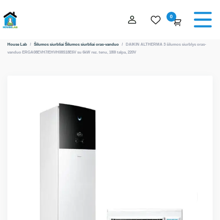
0
House Lab
/
Šilumos siurbliai
Šilumos siurbliai oras-vanduo
/
DAIKIN ALTHERMA 3 šilumos siurblys oras-
vanduo ERGA08EVH7/EHVH08S18E6V su 6kW rez. tenu, 180l talpa, 220V