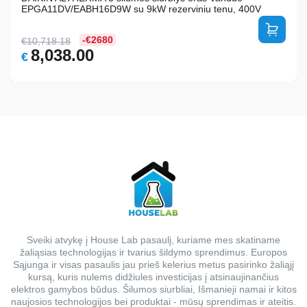
EPGA11DV/EABH16D9W su 9kW rezerviniu tenu, 400V
-€2680
€
10,718.18
Original
Current
8,038.00
€
price
price
was:
is:
€10,718.18.
€8,038.00.
Sveiki atvykę į House Lab pasaulį, kuriame mes skatiname
žaliąsias technologijas ir tvarius šildymo sprendimus. Europos
Sąjunga ir visas pasaulis jau prieš kelerius metus pasirinko žaliąjį
kursą, kuris nulems didžiules investicijas į atsinaujinančius
elektros gamybos būdus. Šilumos siurbliai, Išmanieji namai ir kitos
naujosios technologijos bei produktai - mūsų sprendimas ir ateitis.