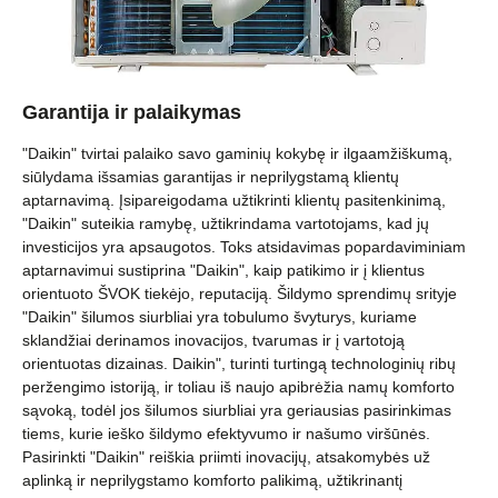
Garantija ir palaikymas
"Daikin" tvirtai palaiko savo gaminių kokybę ir ilgaamžiškumą,
siūlydama išsamias garantijas ir neprilygstamą klientų
aptarnavimą. Įsipareigodama užtikrinti klientų pasitenkinimą,
"Daikin" suteikia ramybę, užtikrindama vartotojams, kad jų
investicijos yra apsaugotos. Toks atsidavimas popardaviminiam
aptarnavimui sustiprina "Daikin", kaip patikimo ir į klientus
orientuoto ŠVOK tiekėjo, reputaciją. Šildymo sprendimų srityje
"Daikin" šilumos siurbliai yra tobulumo švyturys, kuriame
sklandžiai derinamos inovacijos, tvarumas ir į vartotoją
orientuotas dizainas. Daikin", turinti turtingą technologinių ribų
peržengimo istoriją, ir toliau iš naujo apibrėžia namų komforto
sąvoką, todėl jos šilumos siurbliai yra geriausias pasirinkimas
tiems, kurie ieško šildymo efektyvumo ir našumo viršūnės.
Pasirinkti "Daikin" reiškia priimti inovacijų, atsakomybės už
aplinką ir neprilygstamo komforto palikimą, užtikrinantį