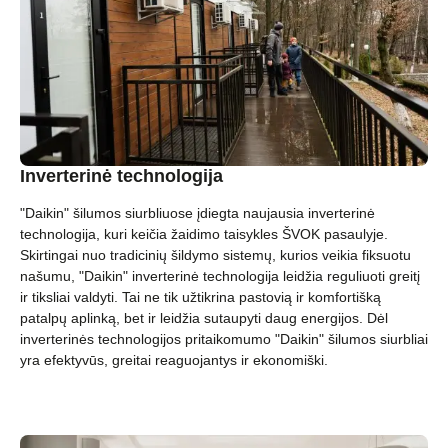
Inverterinė technologija
"Daikin" šilumos siurbliuose įdiegta naujausia inverterinė
technologija, kuri keičia žaidimo taisykles ŠVOK pasaulyje.
Skirtingai nuo tradicinių šildymo sistemų, kurios veikia fiksuotu
našumu, "Daikin" inverterinė technologija leidžia reguliuoti greitį
ir tiksliai valdyti. Tai ne tik užtikrina pastovią ir komfortišką
patalpų aplinką, bet ir leidžia sutaupyti daug energijos. Dėl
inverterinės technologijos pritaikomumo "Daikin" šilumos siurbliai
yra efektyvūs, greitai reaguojantys ir ekonomiški.