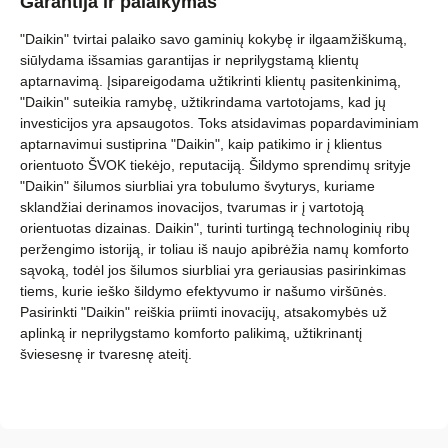
Garantija ir palaikymas
"Daikin" tvirtai palaiko savo gaminių kokybę ir ilgaamžiškumą,
siūlydama išsamias garantijas ir neprilygstamą klientų
aptarnavimą. Įsipareigodama užtikrinti klientų pasitenkinimą,
"Daikin" suteikia ramybę, užtikrindama vartotojams, kad jų
investicijos yra apsaugotos. Toks atsidavimas popardaviminiam
aptarnavimui sustiprina "Daikin", kaip patikimo ir į klientus
orientuoto ŠVOK tiekėjo, reputaciją. Šildymo sprendimų srityje
"Daikin" šilumos siurbliai yra tobulumo švyturys, kuriame
sklandžiai derinamos inovacijos, tvarumas ir į vartotoją
orientuotas dizainas. Daikin", turinti turtingą technologinių ribų
peržengimo istoriją, ir toliau iš naujo apibrėžia namų komforto
sąvoką, todėl jos šilumos siurbliai yra geriausias pasirinkimas
tiems, kurie ieško šildymo efektyvumo ir našumo viršūnės.
Pasirinkti "Daikin" reiškia priimti inovacijų, atsakomybės už
aplinką ir neprilygstamo komforto palikimą, užtikrinantį
šviesesnę ir tvaresnę ateitį.