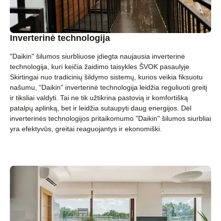
Inverterinė technologija
"Daikin" šilumos siurbliuose įdiegta naujausia inverterinė
technologija, kuri keičia žaidimo taisykles ŠVOK pasaulyje.
Skirtingai nuo tradicinių šildymo sistemų, kurios veikia fiksuotu
našumu, "Daikin" inverterinė technologija leidžia reguliuoti greitį
ir tiksliai valdyti. Tai ne tik užtikrina pastovią ir komfortišką
patalpų aplinką, bet ir leidžia sutaupyti daug energijos. Dėl
inverterinės technologijos pritaikomumo "Daikin" šilumos siurbliai
yra efektyvūs, greitai reaguojantys ir ekonomiški.