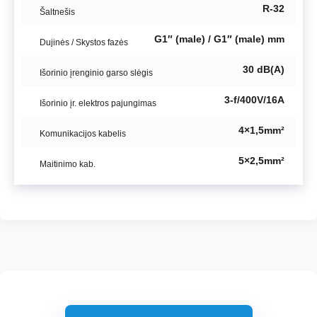
R-32
Šaltnešis
G1″ (male) / G1″ (male) mm
Dujinės / Skystos fazės
30 dB(A)
Išorinio įrenginio garso slėgis
3-f/400V/16A
Išorinio įr. elektros pajungimas
4×1,5mm²
Komunikacijos kabelis
5×2,5mm²
Maitinimo kab.