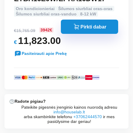
Oro kondicionieriai
Šilumos siurbliai oras-oras
Šilumos siurbliai oras-vanduo
8-12 kW
Pirkti dabar
3942€
€
15,765.09
Original
11,823.00
€
price
Current
was:
Pasiteirauti apie Prekę
price
€15,765.09.
is:
€11,823.00.
Radote pigiau?
Pateikite pigesnės įrenginio kainos nuorodą adresu
info@houselab.lt
arba skambinkite telefonu
+37062444570
ir mes
pasiūlysime dar geriau!