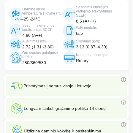
Sezoninis energijos
Darbinė lauko
vartojimo efektyvumas
temperatūra šildyme (°C)
SEER
-25~24°C
8.5 (A+++)
Sezoninis energijos
WiFi modulis:
koeficientas SCOP
taip
4.60 (A++)
Aušinimas (kW):
Šildymas (kW):
2.72 (1.31~3.80)
3.13 (0.87~4.39)
Oro srautas patalpose
Kompresoriaus tipas:
(m³/h):
Rotary
280/360/530
Pristatymas į namus visoje Lietuvoje
Lengva ir lanksti grąžinimo politika 14 dienų
Užtikrina gaminio kokybę ir pasitenkinimą