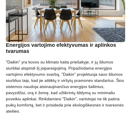
Energijos vartojimo efektyvumas ir aplinkos
tvarumas
"Daikin" yra kovos su klimato kaita priešakyje, ir jų šilumos
siurbliai atspindi šį įsipareigojimą. Pripažindama energijos
vartojimo efektyvumo svarbą, "Daikin" projektuoja savo šilumos
siurblius taip, kad jie atitiktų ir viršytų pramonės standartus. Šios
sistemos naudoja atsinaujinančius energijos šaltinius,
pavyzdžiui, orą ir žemę, kad užtikrintų šildymą su minimaliu
poveikiu aplinkai. Rinkdamiesi "Daikin", vartotojai ne tik patiria
puikų komfortą, bet ir prisideda prie ekologiškesnės ir tvaresnės
ateities.