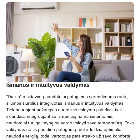
Išmanus ir intuityvus valdymas
"Daikin" atsidavimą naudotojui patogiems sprendimams rodo į
šilumos siurblius integruotas išmanus ir intuityvus valdymas.
Tiek naudojant pažangius nuotolinio valdymo pultelius, tiek
sklandžiai integruojant su išmaniųjų namų sistemomis,
naudotojai turi galimybę be vargo valdyti savo temperatūrą. Toks
valdymas ne tik padidina patogumą, bet ir leidžia optimaliai
naudoti energiją, todėl vartotojas pats atsako už savo komfortą