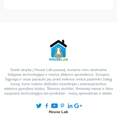
price
price
was:
is:
€1,713.36.
€1,371.00.
Sveiki atvykę į House Lab pasaulį, kuriame mes skatiname
žaliąsias technologijas ir tvarius šildymo sprendimus. Europos
Sąjunga ir visas pasaulis jau prieš kelerius metus pasirinko žaliąjį
kursą, kuris nulems didžiules investicijas į atsinaujinančius
elektros gamybos būdus. Šilumos siurbliai, Išmanieji namai ir kitos
naujosios technologijos bei produktai - mūsų sprendimas ir ateitis.
House Lab