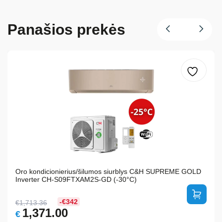
Panašios prekės
Oro kondicionierius/šilumos siurblys C&H SUPREME GOLD
Inverter CH-S09FTXAM2S-GD (-30°C)
-€342
€
1,713.36
Original
Current
1,371.00
€