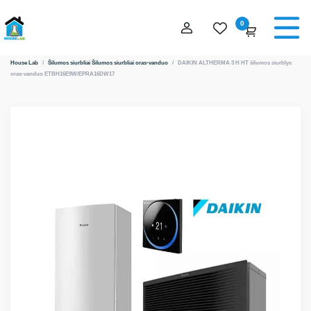
0
House Lab
/
Šilumos siurbliai
Šilumos siurbliai oras-vanduo
/
DAIKIN ALTHERMA 3 H HT šilumos siurblys
oras-vanduo ETBH16E9W/EPRA16DW17