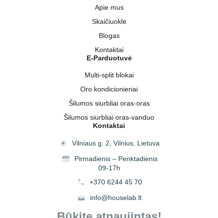
Apie mus
Skaičiuoklė
Blogas
Kontaktai
E-Parduotuvė
Multi-split blokai
Oro kondicionieriai
Šilumos siurbliai oras-oras
Šilumos siurbliai oras-vanduo
Kontaktai
Vilniaus g. 2, Vilnius, Lietuva
Pirmadienis – Penktadienis
09-17h
+370 6244 45 70
info@houselab.lt
Būkite atnaujintas!