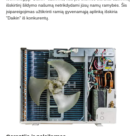
išskirtinį šildymo našumą netrikdydami jūsų namų ramybės. Šis
įsipareigojimas užtikrinti ramią gyvenamąją aplinką išskiria
"Daikin" iš konkurentų.