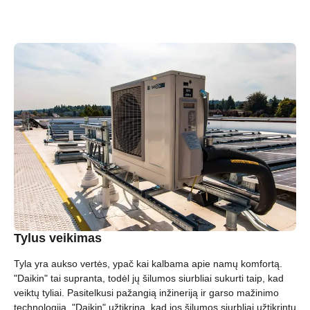
Tylus veikimas
Tyla yra aukso vertės, ypač kai kalbama apie namų komfortą.
"Daikin" tai supranta, todėl jų šilumos siurbliai sukurti taip, kad
veiktų tyliai. Pasitelkusi pažangią inžineriją ir garso mažinimo
technologiją, "Daikin" užtikrina, kad jos šilumos siurbliai užtikrintų