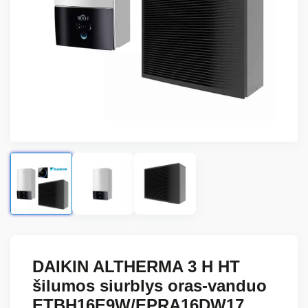
DAIKIN ALTHERMA 3 H HT
šilumos siurblys oras-vanduo
ETBH16E9W/EPRA16DW17