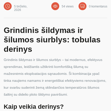
5 birželio,
54 views
0 komentarus
2026
Grindinis šildymas ir
šilumos siurblys: tobulas
derinys
Grindinis šildymas ir šilumos siurblys – tai modernus, efektyvus
sprendimas, leidžiantis užtikrinti komfortišką šilumą su
mažesnėmis eksploatacijos sąnaudomis. Ši kombinacija ypač
tinka naujiems namams ir energetiškai efektyviems renovacijoms,
kur svarbu suderinti žemą sklindančios temperatūros šilumos
šaltinį su didelio ploto šildymo paviršiumi.
Kaip veikia derinys?