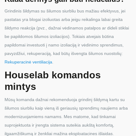
Grindinis šildymas su šilumos siurbliu bus mažiau efektyvus, jei
pastatas yra blogai izoliuotas arba jeigu reikalinga labai greita
šildymo reakcija (pvz., dažnai vėdinamos patalpos ar dideli stiklai
be papildomos šilumos izoliacijos). Tokiais atvejais būtina
papildomai investuoti į namo izoliaciją ir vėdinimo sprendimus,
pavyzdžiui, rekuperaciją, kad būtų išvengta šilumos nuostolių:
Rekuperacinė ventiliacija
.
Houselab komandos
mintys
Mūsų komanda dažnai rekomenduoja grindinį šildymą kartu su
šilumos siurbliu kaip vieną iš geriausių sprendimų naujiems arba
modernizuojamiems namams. Mes matome, kad tinkamai
suprojektuota ir įrengta sistema suteikia aukštą komfortą,
ilgaamžiškumą ir ženkliai mažina eksploatacines išlaidas.