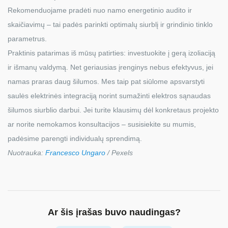
Rekomenduojame pradėti nuo namo energetinio audito ir
skaičiavimų – tai padės parinkti optimalų siurblį ir grindinio tinklo
parametrus.
Praktinis patarimas iš mūsų patirties: investuokite į gerą izoliaciją
ir išmanų valdymą. Net geriausias įrenginys nebus efektyvus, jei
namas praras daug šilumos. Mes taip pat siūlome apsvarstyti
saulės elektrinės integraciją norint sumažinti elektros sąnaudas
šilumos siurblio darbui. Jei turite klausimų dėl konkretaus projekto
ar norite nemokamos konsultacijos – susisiekite su mumis,
padėsime parengti individualų sprendimą.
Nuotrauka:
Francesco Ungaro
/ Pexels
Ar šis įrašas buvo naudingas?