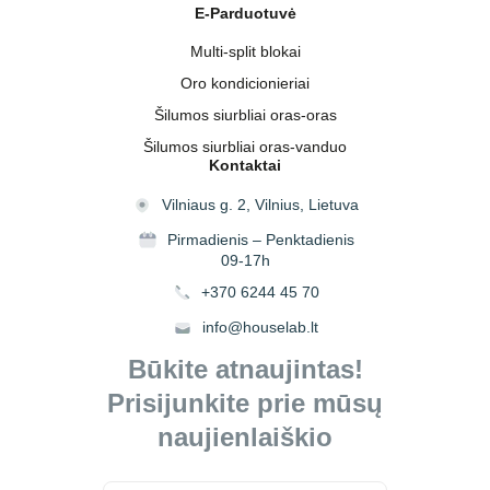
E-Parduotuvė
Multi-split blokai
Oro kondicionieriai
Šilumos siurbliai oras-oras
Šilumos siurbliai oras-vanduo
Kontaktai
Vilniaus g. 2, Vilnius, Lietuva
Pirmadienis – Penktadienis
09-17h
+370 6244 45 70
info@houselab.lt
Būkite atnaujintas!
Prisijunkite prie mūsų
naujienlaiškio