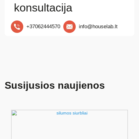
konsultacija
+37062444570
info@houselab.lt
Susijusios naujienos