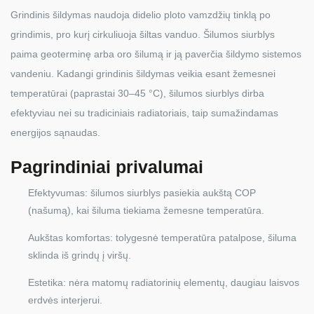
Grindinis šildymas naudoja didelio ploto vamzdžių tinklą po
grindimis, pro kurį cirkuliuoja šiltas vanduo. Šilumos siurblys
paima geoterminę arba oro šilumą ir ją paverčia šildymo sistemos
vandeniu. Kadangi grindinis šildymas veikia esant žemesnei
temperatūrai (paprastai 30–45 °C), šilumos siurblys dirba
efektyviau nei su tradiciniais radiatoriais, taip sumažindamas
energijos sąnaudas.
Pagrindiniai privalumai
Efektyvumas: šilumos siurblys pasiekia aukštą COP
(našumą), kai šiluma tiekiama žemesne temperatūra.
Aukštas komfortas: tolygesnė temperatūra patalpose, šiluma
sklinda iš grindų į viršų.
Estetika: nėra matomų radiatorinių elementų, daugiau laisvos
erdvės interjerui.