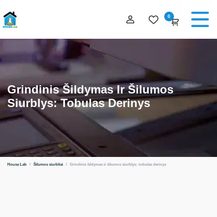
0
Grindinis Šildymas Ir Šilumos
Siurblys: Tobulas Derinys
House Lab
/
Šilumos siurbliai
/
Grindinis šildymas ir šilumos siurblys: tobulas derinys