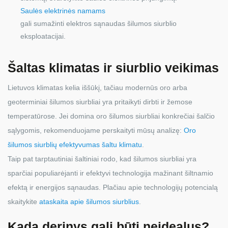
Saulės elektrinės namams
gali sumažinti elektros sąnaudas šilumos siurblio
eksploatacijai.
Šaltas klimatas ir siurblio veikimas
Lietuvos klimatas kelia iššūkį, tačiau modernūs oro arba
geoterminiai šilumos siurbliai yra pritaikyti dirbti ir žemose
temperatūrose. Jei domina oro šilumos siurbliai konkrečiai šalčio
sąlygomis, rekomenduojame perskaityti mūsų analizę:
Oro
šilumos siurblių efektyvumas šaltu klimatu
.
Taip pat tarptautiniai šaltiniai rodo, kad šilumos siurbliai yra
sparčiai populiarėjanti ir efektyvi technologija mažinant šiltnamio
efektą ir energijos sąnaudas. Plačiau apie technologijų potencialą
skaitykite
ataskaita apie šilumos siurblius
.
Kada derinys gali būti neidealus?