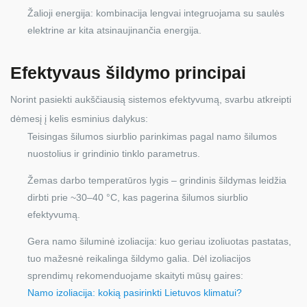
Žalioji energija: kombinacija lengvai integruojama su saulės
elektrine ar kita atsinaujinančia energija.
Efektyvaus šildymo principai
Norint pasiekti aukščiausią sistemos efektyvumą, svarbu atkreipti
dėmesį į kelis esminius dalykus:
Teisingas šilumos siurblio parinkimas pagal namo šilumos
nuostolius ir grindinio tinklo parametrus.
Žemas darbo temperatūros lygis – grindinis šildymas leidžia
dirbti prie ~30–40 °C, kas pagerina šilumos siurblio
efektyvumą.
Gera namo šiluminė izoliacija: kuo geriau izoliuotas pastatas,
tuo mažesnė reikalinga šildymo galia. Dėl izoliacijos
sprendimų rekomenduojame skaityti mūsų gaires:
Namo izoliacija: kokią pasirinkti Lietuvos klimatui?