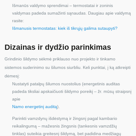
Išmanūs valdymo sprendimai – termostatai ir zoninis
valdymas padeda sumažinti sąnaudas. Daugiau apie valdymą
rasite:
Išmanusis termostatas: kiek iš tikrųjų galima sutaupyti?
Dizainas ir dydžio parinkimas
Grindinio šildymo sėkmė priklauso nuo projekto ir tinkamo
sistemos suderinimo su šilumos siurbliu. Keli punktai, į ką atkreipti
dėmesį:
Nustatyti patalpų šilumos nuostolius (energetinis auditas
padeda tiksliai apskaičiuoti šildymo poreikį – žr. mūsų straipsnį
apie
Namo energetinį auditą
).
Parinkti vamzdynų išdėstymą ir žingsnį pagal kambario
reikalingumą – mažesnis žingsnis (tankesnis vamzdžių
tinklas) suteikia greitesnį šildymą, bet padidina medžiagų