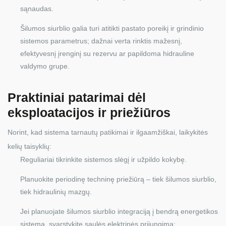
sąnaudas.
Šilumos siurblio galia turi atitikti pastato poreikį ir grindinio
sistemos parametrus; dažnai verta rinktis mažesnį,
efektyvesnį įrenginį su rezervu ar papildoma hidrauline
valdymo grupe.
Praktiniai patarimai dėl
eksploatacijos ir priežiūros
Norint, kad sistema tarnautų patikimai ir ilgaamžiškai, laikykitės
kelių taisyklių:
Reguliariai tikrinkite sistemos slėgį ir užpildo kokybę.
Planuokite periodinę techninę priežiūrą – tiek šilumos siurblio,
tiek hidraulinių mazgų.
Jei planuojate šilumos siurblio integraciją į bendrą energetikos
sistemą, svarstykite saulės elektrinės prijungimą: