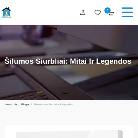
0
Šilumos Siurbliai: Mitai Ir Legendos
House Lab
/
Blogas
/
Šilumos siurbliai: mitai ir legendos