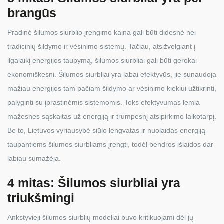
brangūs
Pradinė šilumos siurblio įrengimo kaina gali būti didesnė nei
tradicinių šildymo ir vėsinimo sistemų. Tačiau, atsižvelgiant į
ilgalaikį energijos taupymą, šilumos siurbliai gali būti gerokai
ekonomiškesni. Šilumos siurbliai yra labai efektyvūs, jie sunaudoja
mažiau energijos tam pačiam šildymo ar vėsinimo kiekiui užtikrinti,
palyginti su įprastinėmis sistemomis. Toks efektyvumas lemia
mažesnes sąskaitas už energiją ir trumpesnį atsipirkimo laikotarpį.
Be to, Lietuvos vyriausybė siūlo lengvatas ir nuolaidas energiją
taupantiems šilumos siurbliams įrengti, todėl bendros išlaidos dar
labiau sumažėja.
4 mitas: Šilumos siurbliai yra
triukšmingi
Ankstyvieji šilumos siurblių modeliai buvo kritikuojami dėl jų