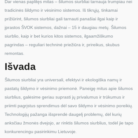
Dar vienas paplitęs mitas – šilumos siurbliai tarnauja trumpiau nei
tradicinės šildymo ir vėsinimo sistemos. Iš tikrųjų, tinkamai
prižiūrint, šilumos siurbliai gali tarnauti panašiai ilgai kaip ir
įprastos ŠVOK sistemos, dažnai – 15 ir daugiau metų. Šilumos
siurblio, kaip ir bet kurios kitos sistemos, ilgaamžiškumo
pagrindas – reguliari techninė priežiūra ir, prireikus, skubus
remontas.
Išvada
Šilumos siurbliai yra universali, efektyvi ir ekologiška namų ir
pastatų šildymo ir vėsinimo priemonė. Paneigę mitus apie šilumos
siurblius, galėsime geriau suprasti jų privalumus ir trūkumus ir
priimti pagrįstus sprendimus dėl savo šildymo ir vėsinimo poreikių.
Technologijų pažanga išsprendė daugelį problemų, dėl kurių
anksčiau žmonės dvejojo, ar rinktis šilumos siurblius, todėl jie tapo
konkurencingu pasirinkimu Lietuvoje.