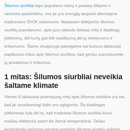
Šilumos siurbliai
tapo populiariu namų ir pastatų šildymo ir
vėsinimo pasirinkimu, nes jie yra energiją taupanti alternatyva
tradicinėms ŠVOK sistemoms. Nepaisant didėjančio šilumos
siurblių populiarumo, apie juos sklando keletas mitų ir klaidingų
įsitikinimų, dėl kurių gali kilti neaiškumų dėl jų efektyvumo ir
tinkamumo. Šiame straipsnyje paneigsime kai kuriuos labiausiai
paplitusius mitus apie šilumos siurblius, kad geriau suprastumėte
jų privalumus ir trūkumus.
1 mitas: Šilumos siurbliai neveikia
šaltame klimate
Vienas iš labiausiai įsisenėjusių mitų apie šilumos siurblius yra tas,
kad jie neveiksmingi šalto oro sąlygomis. Šis klaidingas
įsitikinimas kyla dėl to, kad tradiciniai šilumos siurbliai buvo
mažiau efektyvūs esant itin žemai temperatūrai. Tačiau
technologijų pažanga gerokai pagerino šilumos siurblių veikimą