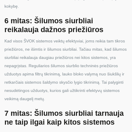
kokybę.
6 mitas: Šilumos siurbliai
reikalauja dažnos priežiūros
Kad visos ŠVOK sistemos veiktų efektyviai, joms reikia tam tikros
priežiūros, ne išimtis ir šilumos siurbliai. Tačiau mitas, kad šilumos
siurbliai reikalauja daugiau priežiūros nei kitos sistemos, yra
nepagrįstas. Reguliarios šilumos siurblio techninės priežiūros
užduotys apima filtrų tikrinimą, lauko bloko valymą nuo šiukšlių ir
retkarčiais sistemos šaldymo skysčio lygio tikrinimą. Tai palyginti
nesudėtingos užduotys, kurios gali užtikrinti efektyvų sistemos
veikimą daugelį metų.
7 mitas: Šilumos siurbliai tarnauja
ne taip ilgai kaip kitos sistemos