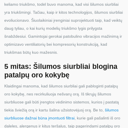
keliamo triukšmo, todėl buvo manoma, kad visi šilumos siurbliai
yra triukšmingi. Tačiau, kaip ir kitos technologijos, šilumos siurbliai
evoliucionavo. Šiuolaikiniai įrenginiai suprojektuoti taip, kad veiktų
daug tyliau, o kai kurių modelių triukšmo lygis prilygsta
šnabždesiui. Gamintojai gerokai patobulino vibracijos mažinimą ir
optimizavo ventiliatorių bei kompresorių konstrukciją, kad
triukšmas būtų kuo mažesnis.
5 mitas: Šilumos siurbliai blogina
patalpų oro kokybę
Klaidingai manoma, kad šilumos siurbliai gali pabloginti patalpų
oro kokybę, nes recirkuliuoja nešvarų orą. Iš tikrųjų šilumos
siurbliuose gali būti įrengtos vėdinimo sistemos, kurios į pastatą
tiekia šviežią orą ir kartu šalina užsistovėjusį orą. Be to,
šilumos
siurbliuose dažnai būna įmontuoti filtrai
, kurie gali pašalinti iš oro
daleles, alergenus ir kitus teršalus, taip pagerindami patalpų oro