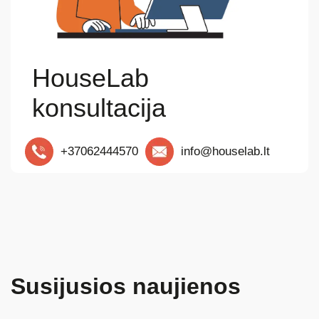
HouseLab
konsultacija
+37062444570
info@houselab.lt
Susijusios naujienos