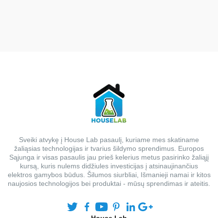
Sveiki atvykę į House Lab pasaulį, kuriame mes skatiname
žaliąsias technologijas ir tvarius šildymo sprendimus. Europos
Sąjunga ir visas pasaulis jau prieš kelerius metus pasirinko žaliąjį
kursą, kuris nulems didžiules investicijas į atsinaujinančius
elektros gamybos būdus. Šilumos siurbliai, Išmanieji namai ir kitos
naujosios technologijos bei produktai - mūsų sprendimas ir ateitis.
House Lab