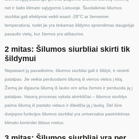
net ir šalto klimato sąlygomis Lietuvoje. Šiuolaikiniai šilumos
siurbliai gali efektyviai veikti esant -28°C ar žemesnei
temperatūrai, todėl jie yra tinkamas šildymo sprendimas daugelyje
pasaulio vietų, kur žiemos yra atšiaurios.
2 mitas: Šilumos siurbliai skirti tik
šildymui
Nepaisant jų pavadinimo, šilumos siurbliai gali ir šildyti, ir vėsinti
patalpas. Jie veikia perduodami šilumą iš vienos vietos į kitą.
Žiemą jie išgauna šilumą iš lauko oro arba žemės ir perduoda ją į
patalpas. Vasarą procesas vyksta atvirkščiai – šilumos siurblys
paima šilumą iš pastato vidaus ir išleidžia ją į lauką. Dėl šios
dvejopos funkcijos šilumos siurbliai yra universalus pasirinkimas
klimato kontrolei ištisus metus.
3 mitas: Šilumos siurbliai yra per