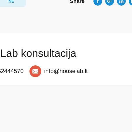
Share
NE
Lab konsultacija
62444570
info@houselab.lt