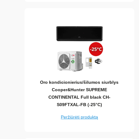
Oro kondicionierius/šilumos siurblys
Cooper&Hunter SUPREME
CONTINENTAL Full black CH-
S09FTXAL-FB (-25°C)
Peržiūrėti produktą