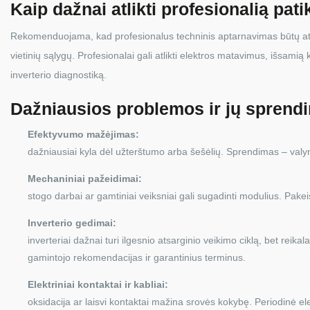
Kaip dažnai atlikti profesionalią pati
Rekomenduojama, kad profesionalus techninis aptarnavimas būtų at
vietinių sąlygų. Profesionalai gali atlikti elektros matavimus, išsamią
inverterio diagnostiką.
Dažniausios problemos ir jų sprend
Efektyvumo mažėjimas:
dažniausiai kyla dėl užterštumo arba šešėlių. Sprendimas – v
Mechaniniai pažeidimai:
stogo darbai ar gamtiniai veiksniai gali sugadinti modulius. Pake
Inverterio gedimai:
inverteriai dažnai turi ilgesnio atsarginio veikimo ciklą, bet rei
gamintojo rekomendacijas ir garantinius terminus.
Elektriniai kontaktai ir kabliai:
oksidacija ar laisvi kontaktai mažina srovės kokybę. Periodinė el