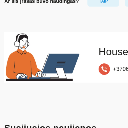
Ar šis įrašas buvo naudingas?
TAIP
House
+370
Susijusios naujienos