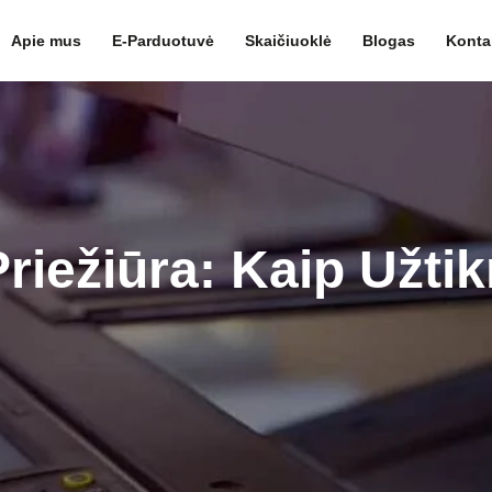
Apie mus
E-Parduotuvė
Skaičiuoklė
Blogas
Konta
riežiūra: Kaip Užtikr