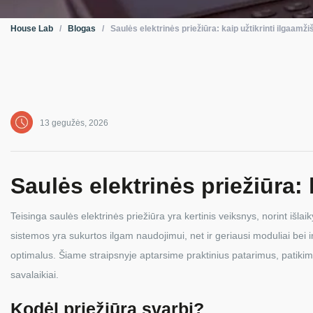
House Lab
/
Blogas
/
Saulės elektrinės priežiūra: kaip užtikrinti ilgaam
13 gegužės, 2026
Saulės elektrinės priežiūra:
Teisinga saulės elektrinės priežiūra yra kertinis veiksnys, norint išlai
sistemos yra sukurtos ilgam naudojimui, net ir geriausi moduliai bei in
optimalus. Šiame straipsnyje aptarsime praktinius patarimus, patikim
savalaikiai.
Kodėl priežiūra svarbi?