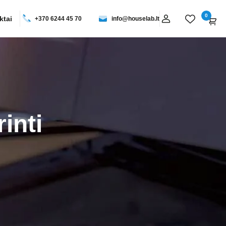
0
ktai
+370 6244 45 70
info@houselab.lt
inti