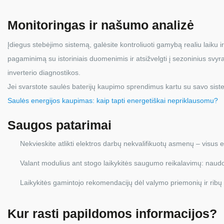
Monitoringas ir našumo analizė
Įdiegus stebėjimo sistemą, galėsite kontroliuoti gamybą realiu laiku 
pagaminimą su istoriniais duomenimis ir atsižvelgti į sezoninius svyra
inverterio diagnostikos.
Jei svarstote saulės baterijų kaupimo sprendimus kartu su savo sistem
Saulės energijos kaupimas: kaip tapti energetiškai nepriklausomu?
Saugos patarimai
Nekvieskite atlikti elektros darbų nekvalifikuotų asmenų – visus elek
Valant modulius ant stogo laikykitės saugumo reikalavimų: naudo
Laikykitės gamintojo rekomendacijų dėl valymo priemonių ir ribų
Kur rasti papildomos informacijos?