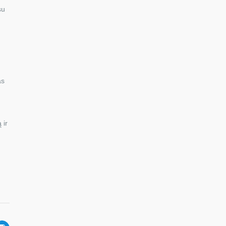
su
as
 ir