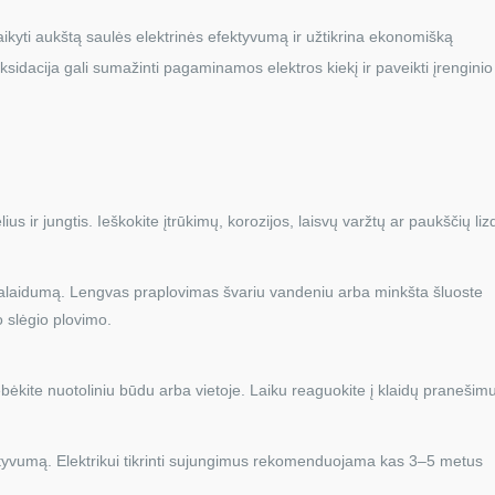
ikyti aukštą saulės elektrinės efektyvumą ir užtikrina ekonomišką
ksidacija gali sumažinti pagaminamos elektros kiekį ir paveikti įrenginio
us ir jungtis. Ieškokite įtrūkimų, korozijos, laisvų varžtų ar paukščių liz
pralaidumą. Lengvas praplovimas švariu vandeniu arba minkšta šluoste
 slėgio plovimo.
bėkite nuotoliniu būdu arba vietoje. Laiku reaguokite į klaidų pranešim
fektyvumą. Elektrikui tikrinti sujungimus rekomenduojama kas 3–5 metus