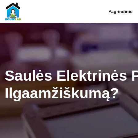
Pagrindinis
Saulės Elektrinės P
Ilgaamžiškumą?