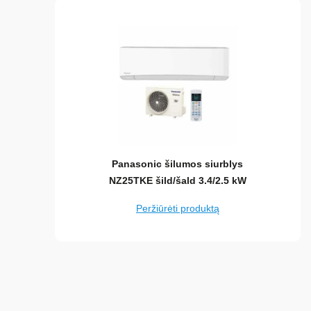
Panasonic šilumos siurblys
NZ25TKE šild/šald 3.4/2.5 kW
Peržiūrėti produktą