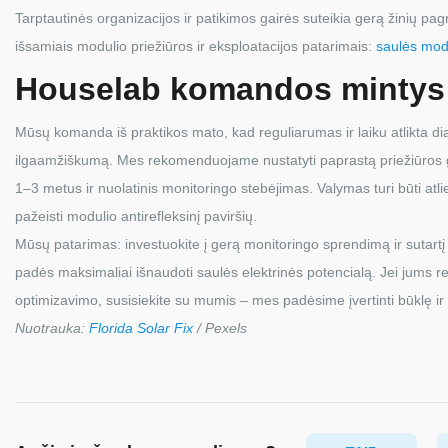
Tarptautinės organizacijos ir patikimos gairės suteikia gerą žinių pa
išsamiais modulio priežiūros ir eksploatacijos patarimais:
saulės modu
Houselab komandos mintys
Mūsų komanda iš praktikos mato, kad reguliarumas ir laiku atlikta diag
ilgaamžiškumą. Mes rekomenduojame nustatyti paprastą priežiūros gr
1–3 metus ir nuolatinis monitoringo stebėjimas. Valymas turi būti atliek
pažeisti modulio antirefleksinį paviršių.
Mūsų patarimas: investuokite į gerą monitoringo sprendimą ir sutart
padės maksimaliai išnaudoti saulės elektrinės potencialą. Jei jums r
optimizavimo, susisiekite su mumis – mes padėsime įvertinti būklę ir
Nuotrauka:
Florida Solar Fix
/ Pexels