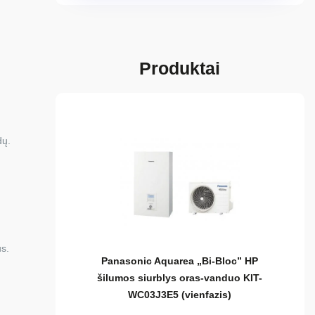
Produktai
dų.
us.
Panasonic Aquarea „Bi-Bloc” HP
šilumos siurblys oras-vanduo KIT-
WC03J3E5 (vienfazis)