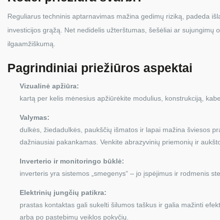
Reguliarus techninis aptarnavimas mažina gedimų riziką, padeda išla
investicijos grąžą. Net nedidelis užterštumas, šešėliai ar sujungimų o
ilgaamžiškumą.
Pagrindiniai priežiūros aspektai
Vizualinė apžiūra:
kartą per kelis mėnesius apžiūrėkite modulius, konstrukciją, kabeli
Valymas:
dulkės, žiedadulkės, paukščių išmatos ir lapai mažina šviesos 
dažniausiai pakankamas. Venkite abrazyvinių priemonių ir aukšto
Inverterio ir monitoringo būklė:
inverteris yra sistemos „smegenys“ – jo įspėjimus ir rodmenis ste
Elektrinių jungčių patikra:
prastas kontaktas gali sukelti šilumos taškus ir galia mažinti e
arba po pastebimų veiklos pokyčių.