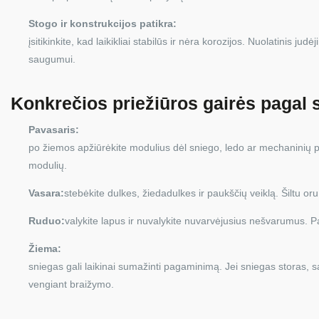
Stogo ir konstrukcijos patikra:
įsitikinkite, kad laikikliai stabilūs ir nėra korozijos. Nuolatinis ju
saugumui.
Konkrečios priežiūros gairės pagal
Pavasaris:
po žiemos apžiūrėkite modulius dėl sniego, ledo ar mechaninių pa
modulių.
Vasara:
stebėkite dulkes, žiedadulkes ir paukščių veiklą. Šiltu oru
Ruduo:
valykite lapus ir nuvalykite nuvarvėjusius nešvarumus. Pa
Žiema:
sniegas gali laikinai sumažinti pagaminimą. Jei sniegas storas, s
vengiant braižymo.