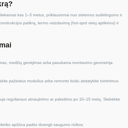
krą?
liekamas kas 1–3 metus, priklausomai nuo sistemos sudėtingumo ir
 konstrukcijos patikrą, termo vaizdavimą (hot-spot vietų aptikimui) ir
imai
alymas, medžių genėjimas arba pasukama montavimo geometrija.
iskite pažeistus modulius arba remonto būdu atstatykite tvirtinimus.
kalauja reguliaraus atnaujinimo ar pakeitimo po 10–15 metų. Stebėkite
ektriko apžiūra padės išvengti saugumo rizikos.