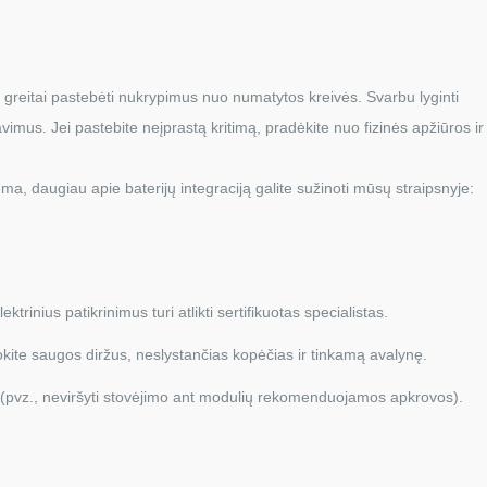
ir greitai pastebėti nukrypimus nuo numatytos kreivės. Svarbu lyginti
vimus. Jei pastebite neįprastą kritimą, pradėkite nuo fizinės apžiūros ir
a, daugiau apie baterijų integraciją galite sužinoti mūsų straipsnyje:
trinius patikrinimus turi atlikti sertifikuotas specialistas.
kite saugos diržus, neslystančias kopėčias ir tinkamą avalynę.
 (pvz., neviršyti stovėjimo ant modulių rekomenduojamos apkrovos).