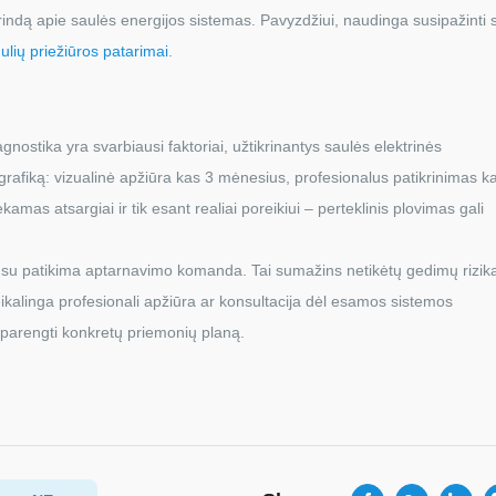
grindą apie saulės energijos sistemas. Pavyzdžiui, naudinga susipažinti 
lių priežiūros patarimai
.
nostika yra svarbiausi faktoriai, užtikrinantys saulės elektrinės
afiką: vizualinė apžiūra kas 3 mėnesius, profesionalus patikrinimas k
amas atsargiai ir tik esant realiai poreikiui – perteklinis plovimas gali
į su patikima aptarnavimo komanda. Tai sumažins netikėtų gedimų riziką
eikalinga profesionali apžiūra ar konsultacija dėl esamos sistemos
 parengti konkretų priemonių planą.