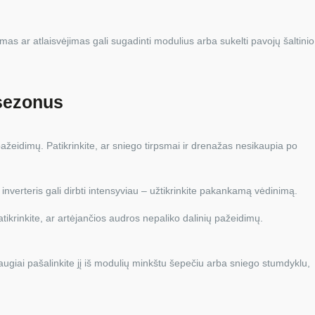
dėjimas ar atlaisvėjimas gali sugadinti modulius arba sukelti pavojų šaltinio
 sezonus
žeidimų. Patikrinkite, ar sniego tirpsmai ir drenažas nesikaupia po
 inverteris gali dirbti intensyviau – užtikrinkite pakankamą vėdinimą.
tikrinkite, ar artėjančios audros nepaliko dalinių pažeidimų.
augiai pašalinkite jį iš modulių minkštu šepečiu arba sniego stumdyklu,