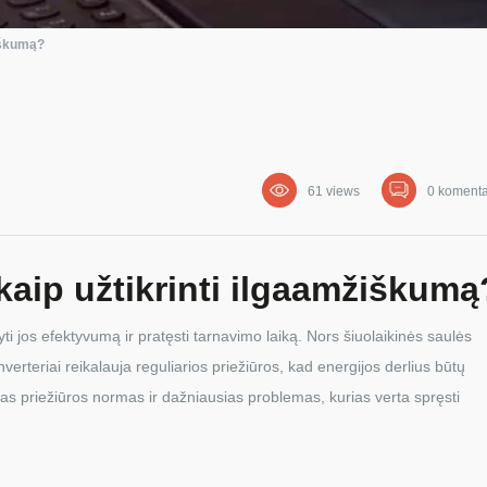
žiškumą?
61 views
0 koment
 kaip užtikrinti ilgaamžiškumą
kyti jos efektyvumą ir pratęsti tarnavimo laiką. Nors šiuolaikinės saulės
verteriai reikalauja reguliarios priežiūros, kad energijos derlius būtų
as priežiūros normas ir dažniausias problemas, kurias verta spręsti