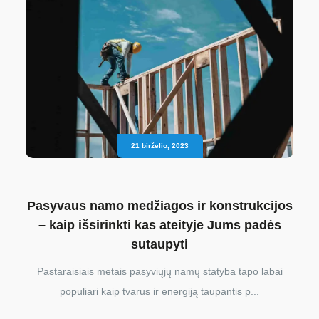
21 birželio, 2023
Pasyvaus namo medžiagos ir konstrukcijos
– kaip išsirinkti kas ateityje Jums padės
sutaupyti
Pastaraisiais metais pasyviųjų namų statyba tapo labai
populiari kaip tvarus ir energiją taupantis p...