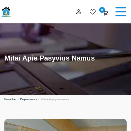
0
Mitai Apie Pasyvius Namus
House Lab
/
Pasyvus namas
/
Mitai apie pasyvius namus