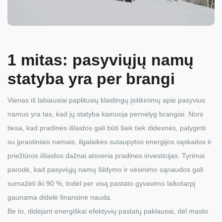
1 mitas: pasyviųjų namų
statyba yra per brangi
Vienas iš labiausiai paplitusių klaidingų įsitikinimų apie pasyvius
namus yra tas, kad jų statyba kainuoja pernelyg brangiai. Nors
tiesa, kad pradinės išlaidos gali būti šiek tiek didesnės, palyginti
su įprastiniais namais, ilgalaikės sutaupytos energijos sąskaitos ir
priežiūros išlaidos dažnai atsveria pradines investicijas. Tyrimai
parodė, kad pasyviųjų namų šildymo ir vėsinimo sąnaudos gali
sumažėti iki 90 %, todėl per visą pastato gyvavimo laikotarpį
gaunama didelė finansinė nauda.
Be to, didėjant energiškai efektyvių pastatų paklausai, dėl masto