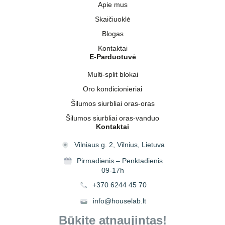
Apie mus
Skaičiuoklė
Blogas
Kontaktai
E-Parduotuvė
Multi-split blokai
Oro kondicionieriai
Šilumos siurbliai oras-oras
Šilumos siurbliai oras-vanduo
Kontaktai
Vilniaus g. 2, Vilnius, Lietuva
Pirmadienis – Penktadienis
09-17h
+370 6244 45 70
info@houselab.lt
Būkite atnaujintas!