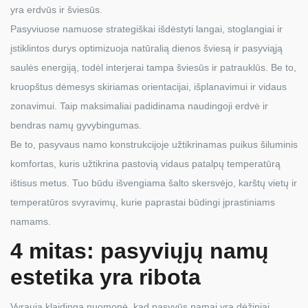
yra erdvūs ir šviesūs.
Pasyviuose namuose strategiškai išdėstyti langai, stoglangiai ir
įstiklintos durys optimizuoja natūralią dienos šviesą ir pasyviąją
saulės energiją, todėl interjerai tampa šviesūs ir patrauklūs. Be to,
kruopštus dėmesys skiriamas orientacijai, išplanavimui ir vidaus
zonavimui. Taip maksimaliai padidinama naudingoji erdvė ir
bendras namų gyvybingumas.
Be to, pasyvaus namo konstrukcijoje užtikrinamas puikus šiluminis
komfortas, kuris užtikrina pastovią vidaus patalpų temperatūrą
ištisus metus. Tuo būdu išvengiama šalto skersvėjo, karštų vietų ir
temperatūros svyravimų, kurie paprastai būdingi įprastiniams
namams.
4 mitas: pasyviųjų namų
estetika yra ribota
Vyrauja klaidinga nuomonė, kad pasyvūs namai yra dėžiniai,