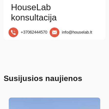
HouseLab
konsultacija
+37062444570
info@houselab.lt
Susijusios naujienos