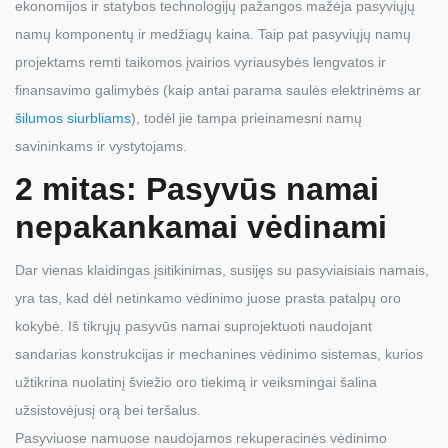
ekonomijos ir statybos technologijų pažangos mažėja pasyviųjų
namų komponentų ir medžiagų kaina. Taip pat pasyviųjų namų
projektams remti taikomos įvairios vyriausybės lengvatos ir
finansavimo galimybės (kaip antai parama saulės elektrinėms ar
šilumos siurbliams
), todėl jie tampa prieinamesni namų
savininkams ir vystytojams.
2 mitas: Pasyvūs namai
nepakankamai vėdinami
Dar vienas klaidingas įsitikinimas, susijęs su pasyviaisiais namais,
yra tas, kad dėl netinkamo vėdinimo juose prasta patalpų oro
kokybė. Iš tikrųjų pasyvūs namai suprojektuoti naudojant
sandarias konstrukcijas ir mechanines vėdinimo sistemas, kurios
užtikrina nuolatinį šviežio oro tiekimą ir veiksmingai šalina
užsistovėjusį orą bei teršalus.
Pasyviuose namuose naudojamos rekuperacinės vėdinimo