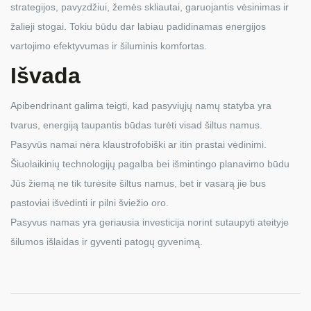
strategijos, pavyzdžiui, žemės skliautai, garuojantis vėsinimas ir
žalieji stogai. Tokiu būdu dar labiau padidinamas energijos
vartojimo efektyvumas ir šiluminis komfortas.
Išvada
Apibendrinant galima teigti, kad pasyviųjų namų statyba yra
tvarus, energiją taupantis būdas turėti visad šiltus namus.
Pasyvūs namai nėra klaustrofobiški ar itin prastai vėdinimi.
Šiuolaikinių technologijų pagalba bei išmintingo planavimo būdu
Jūs žiemą ne tik turėsite šiltus namus, bet ir vasarą jie bus
pastoviai išvėdinti ir pilni šviežio oro.
Pasyvus namas yra geriausia investicija norint sutaupyti ateityje
šilumos išlaidas ir gyventi patogų gyvenimą.