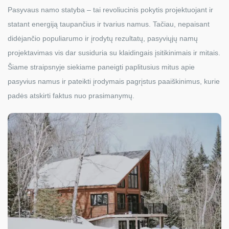
Pasyvaus namo statyba – tai revoliucinis pokytis projektuojant ir
statant energiją taupančius ir tvarius namus. Tačiau, nepaisant
didėjančio populiarumo ir įrodytų rezultatų, pasyviųjų namų
projektavimas vis dar susiduria su klaidingais įsitikinimais ir mitais.
Šiame straipsnyje siekiame paneigti paplitusius mitus apie
pasyvius namus ir pateikti įrodymais pagrįstus paaiškinimus, kurie
padės atskirti faktus nuo prasimanymų.