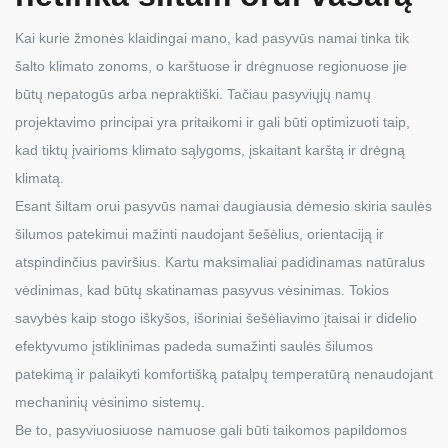
Kai kurie žmonės klaidingai mano, kad pasyvūs namai tinka tik
šalto klimato zonoms, o karštuose ir drėgnuose regionuose jie
būtų nepatogūs arba nepraktiški. Tačiau pasyviųjų namų
projektavimo principai yra pritaikomi ir gali būti optimizuoti taip,
kad tiktų įvairioms klimato sąlygoms, įskaitant karštą ir drėgną
klimatą.
Esant šiltam orui pasyvūs namai daugiausia dėmesio skiria saulės
šilumos patekimui mažinti naudojant šešėlius, orientaciją ir
atspindinčius paviršius. Kartu maksimaliai padidinamas natūralus
vėdinimas, kad būtų skatinamas pasyvus vėsinimas. Tokios
savybės kaip stogo iškyšos, išoriniai šešėliavimo įtaisai ir didelio
efektyvumo įstiklinimas padeda sumažinti saulės šilumos
patekimą ir palaikyti komfortišką patalpų temperatūrą nenaudojant
mechaninių vėsinimo sistemų.
Be to, pasyviuosiuose namuose gali būti taikomos papildomos