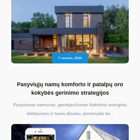
7 vasario, 2024
Pasyviųjų namų komforto ir patalpų oro
kokybės gerinimo strategijos
Pasyviuose namuose, garsėjančiuose išskirtiniu energiniu
efektyvumu ir tvariu dizainu, pirmenybė tei...