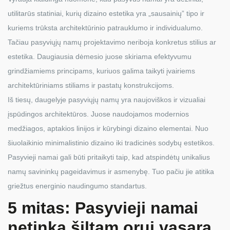
utilitarūs statiniai, kurių dizaino estetika yra „sausainių” tipo ir
kuriems trūksta architektūrinio patrauklumo ir individualumo.
Tačiau pasyviųjų namų projektavimo neriboja konkretus stilius ar
estetika. Daugiausia dėmesio juose skiriama efektyvumu
grindžiamiems principams, kuriuos galima taikyti įvairiems
architektūriniams stiliams ir pastatų konstrukcijoms.
Iš tiesų, daugelyje pasyviųjų namų yra naujoviškos ir vizualiai
įspūdingos architektūros. Juose naudojamos modernios
medžiagos, aptakios linijos ir kūrybingi dizaino elementai. Nuo
šiuolaikinio minimalistinio dizaino iki tradicinės sodybų estetikos.
Pasyvieji namai gali būti pritaikyti taip, kad atspindėtų unikalius
namų savininkų pageidavimus ir asmenybę. Tuo pačiu jie atitika
griežtus energinio naudingumo standartus.
5 mitas: Pasyvieji namai
netinka šiltam orui vasarą